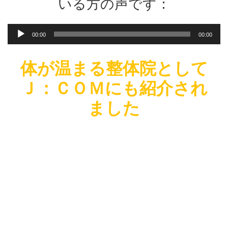
いる方の声です：
ー
音
00:00
00:00
声
プ
レ
体が温まる整体院として
ー
Ｊ：ＣＯＭにも紹介され
ヤ
ー
ました