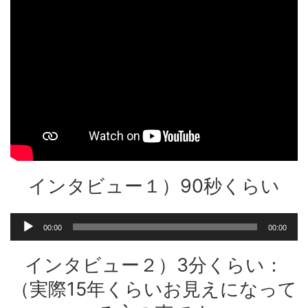
インタビュー１）90秒くらい
音
00:00
00:00
声
プ
インタビュー２）3分くらい：
レ
ー
（実際15年くらいお見えになって
ヤ