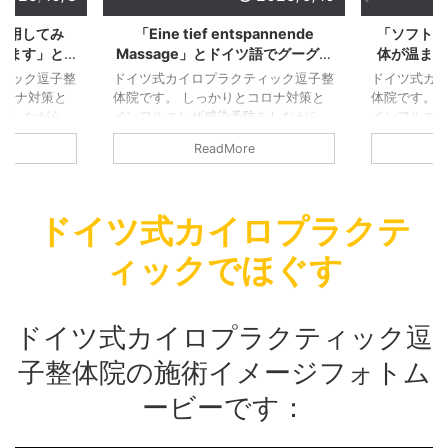
pannende
「ソフトな施術なのにじんわりと
「身体がほ
ツ語でグーグル
体が温まり、血流が良くなるのを
きて心
だきました！
実感」とGOOGLEで施術の感想を
GOOGL
ィック逗子整
ドイツ式カイロプラクティック逗子整
ドイツ式カ
いただきました、ありがとうござ
ました！
コロナ対策と
体院です。 しっかりとコロナ対策と
体院です。 
いました！
をしながら、
インフルエンザ感染予防をしながら、
インフルエ
さなお店です
営業しております。 小さなお店です
営業しており
ReadMore
ています。
ので、継続的に換気をしています。
ので、継続
も窓を継続的
熱い時期でも寒い時期でも窓を継続的
熱い時期で
けます。しっ
に換気するように気を付けます。しっ
に換気する
換気しつつも
かりクーラーを利用して換気しつつも
かりクーラ
ドイツ式カイロプラクテ
心がけており
適温を提供できるように心がけており
適温を提供
の間も時間の
ます。 施術を受ける方の間も時間の
ます。 施術
ィックでほぐす
す。 消毒を
間隔を十分あけております。 消毒を
間隔を十分あ
て：施術を受
徹底しています。 そして：施術を受
徹底していま
時のマスクの
ける方の検温。 施術の時のマスクの
ける方の検温
もお願いして
着用：施術を受ける方にもお願いして
着用：施術
ドイツ式カイロプラクティック逗
側も必ずマス
おります。 施術をする側も必ずマス
おります。 
...
...
子整体院の施術イメージフォトム
ービーです：