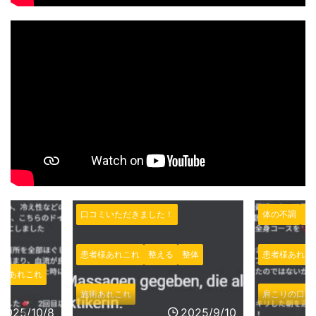
体の不調
口コミいただきました！
口コミいただ
整体
患者様あれこれ
施術あれこれ
患者様あれこ
肩こりの口コミ
施術あれこれ
2025/9/10
2025/8/27