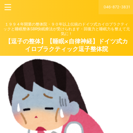
046-872-3831
１９９４年開業の整体院・９０年以上伝統のドイツ式カイロプラクティ
ックと睡眠整体SBR快眠療法が受けられます・回復力と睡眠力を整えて元
気に！
【逗子の整体】【睡眠×自律神経】ドイツ式カ
イロプラクティック逗子整体院