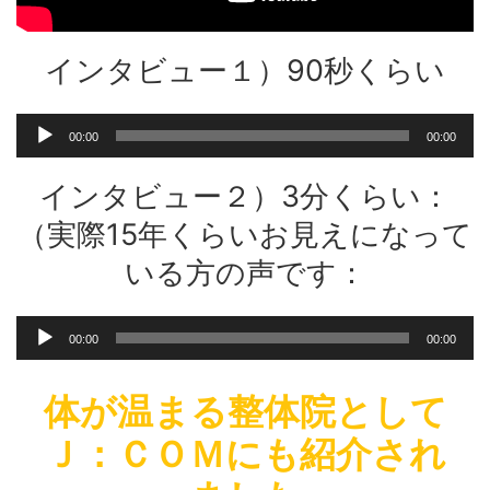
インタビュー１）90秒くらい
音
00:00
00:00
声
プ
インタビュー２）3分くらい：
レ
ー
（実際15年くらいお見えになって
ヤ
いる方の声です：
ー
音
00:00
00:00
声
プ
レ
体が温まる整体院として
ー
Ｊ：ＣＯＭにも紹介され
ヤ
ー