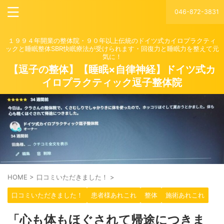
046-872-3831
１９９４年開業の整体院・９０年以上伝統のドイツ式カイロプラクティ
ックと睡眠整体SBR快眠療法が受けられます・回復力と睡眠力を整えて元
気に！
【逗子の整体】【睡眠×自律神経】ドイツ式カ
イロプラクティック逗子整体院
HOME
>
口コミいただきました！
>
口コミいただきました！
患者様あれこれ
整体
施術あれこれ
「心も体もほぐされて帰途につきま