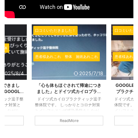
口コミいただきました！
口コミいただ
整体
患者様あれこれ
整体
施術あれこれ
患者様あれこ
2025/8/4
2025/7/18
スできまし
「心も体もほぐされて帰途につき
GOOGL
GOOGLE
ました」とドイツ式カイロプラク
プラクチッ
きました！あ
ティック逗子整体院のGOOGLEで
楽にこれま
ィック逗子整
ドイツ式カイロプラクティック逗子
ドイツ式カ
ました！
施術の感想をいただきました！
いただきま
コロナ対策と
整体院です。 しっかりとコロナ対策
体院です。 
をしながら、
とインフルエンザ感染予防をしなが
インフルエ
さなお店です
ら、営業しております。 小さなお店
営業しており
ReadMore
ています。
ですので、継続的に換気をしていま
ので、継続
も窓を継続的
す。 熱い時期でも寒い時期でも窓を
熱い時期で
けます。しっ
継続的に換気するように気を付けま
に換気する