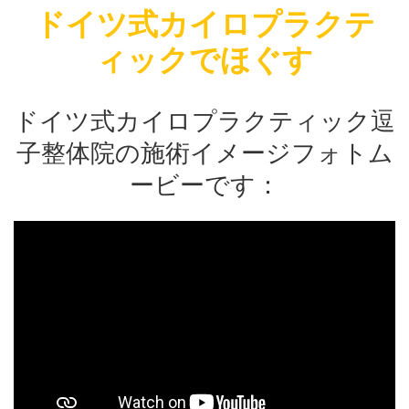
換気しつつも
す。しっかりクーラーを利用して換気
かりクーラ
ドイツ式カイロプラクテ
心がけており
しつつも適温を提供できるように心が
適温を提供
の間も時間の
けております。 施術を受ける方の間
ます。 施術
ィックでほぐす
す。 消毒を
も時間の間隔を十分あけております。
間隔を十分あ
て：施術を受
消毒を徹底しています。 そして：施
徹底していま
時のマスクの
術を受ける方の検温。 施術の時のマ
ける方の検温
もお願いして
スクの着用：施術を受ける方にもお願
着用：施術
ドイツ式カイロプラクティック逗
側も必ずマス
いしております。 施術をす …
おります。 
…
子整体院の施術イメージフォトム
共有:
ービーです：
共有: