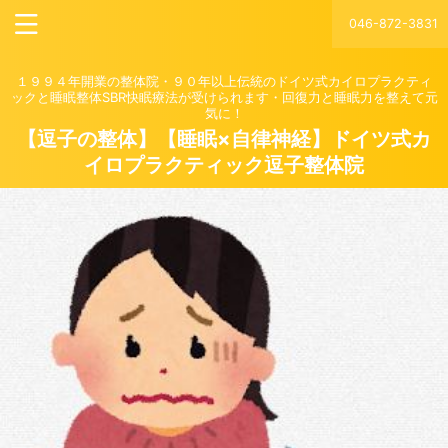
046-872-3831
１９９４年開業の整体院・９０年以上伝統のドイツ式カイロプラクティ
ックと睡眠整体SBR快眠療法が受けられます・回復力と睡眠力を整えて元
気に！
【逗子の整体】【睡眠×自律神経】ドイツ式カ
イロプラクティック逗子整体院