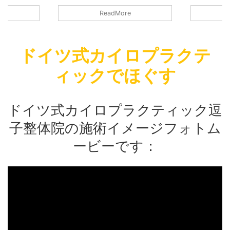
 小さなお店
営業しております。 小さなお店です
営業しており
ReadMore
をしていま
ので、継続的に換気をしています。
ので、継続
時期でも窓を
熱い時期でも寒い時期でも窓を継続的
熱い時期で
気を付けま
に換気するように気を付けます。しっ
に換気する
利用して換気
かりクーラーを利用して換気しつつも
かりクーラ
ドイツ式カイロプラクテ
るように心が
適温を提供できるように心がけており
適温を提供
受ける方の間
ます。 施術を受ける方の間も時間の
ます。 施術
ィックでほぐす
ております。
間隔を十分あけております。 消毒を
間隔を十分あ
 そして：施
徹底しています。 そして：施術を受
徹底していま
施術の時のマ
ける方の検温。 施術の時のマスクの
ける方の検温
る方にもお願
着用：施術を受ける方にもお願いして
着用：施術
ドイツ式カイロプラクティック逗
す …
おります。 施術をする側も必ずマス
おります。 
…
…
子整体院の施術イメージフォトム
ービーです：
共有:
共有: