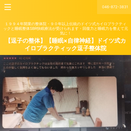
046-872-3831
１９９４年開業の整体院・９０年以上伝統のドイツ式カイロプラクティ
ックと睡眠整体SBR快眠療法が受けられます・回復力と睡眠力を整えて元
気に！
【逗子の整体】【睡眠×自律神経】ドイツ式カ
イロプラクティック逗子整体院