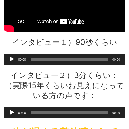
インタビュー１）90秒くらい
音
00:00
00:00
声
プ
インタビュー２）3分くらい：
レ
ー
（実際15年くらいお見えになって
ヤ
いる方の声です：
ー
音
00:00
00:00
声
プ
レ