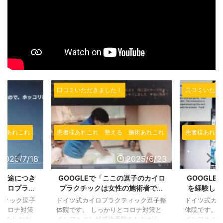
口コミいただきました！
口コミいただ
術あれこれ
患者様あれこれ
整える
施術あれこれ
患者様あれこ
2025/7/18
2025/6/23
て帰途につき
GOOGLEで「ここの逗子のカイロ
GOOGL
カイロプラク
プラクチックは女性の施術者で気
を経験した
OOGLEで
楽にこれます」というレビューを
その問題を
ティック逗子
ドイツ式カイロプラクティック逗子整
ドイツ式カ
きました！
いただきました！ありがとうござ
ました。 
とコロナ対策
体院です。 しっかりとコロナ対策と
体院です。 
いました！
ビュー
防をしなが
インフルエンザ感染予防をしながら、
インフルエ