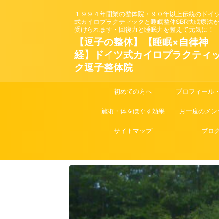
１９９４年開業の整体院・９０年以上伝統のドイ
式カイロプラクティックと睡眠整体SBR快眠療法
受けられます・回復力と睡眠力を整えて元気に！
【逗子の整体】【睡眠×自律神
経】ドイツ式カイロプラクティ
ク逗子整体院
初めての方へ
プロフィール
施術・体をほぐす効果
月一度のメン
サイトマップ
ブロ