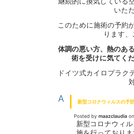
継続的に換気している
いた
このために施術の予約
ります、
体調の悪い方、熱のあ
術を受けに気てく
ドイツ式カイロプラク
A
新型コロナウィルスの予
Posted by
maazclaudia
o
新型コロナウィル
施を行っておりま