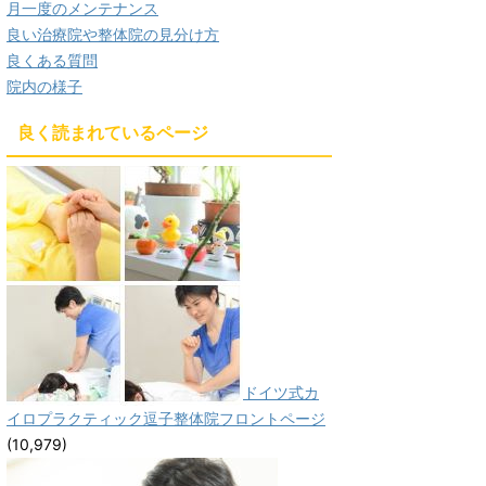
月一度のメンテナンス
良い治療院や整体院の見分け方
良くある質問
院内の様子
良く読まれているページ
ドイツ式カ
イロプラクティック逗子整体院フロントページ
(10,979)