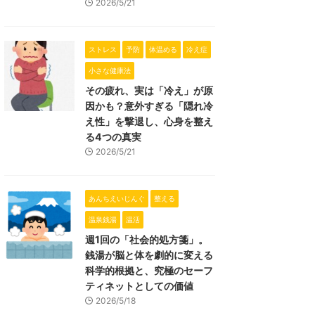
2026/5/21
ストレス
予防
体温める
冷え症
小さな健康法
その疲れ、実は「冷え」が原
因かも？意外すぎる「隠れ冷
え性」を撃退し、心身を整え
る4つの真実
2026/5/21
あんちえいじんぐ
整える
温泉銭湯
温活
週1回の「社会的処方箋」。
銭湯が脳と体を劇的に変える
科学的根拠と、究極のセーフ
ティネットとしての価値
2026/5/18