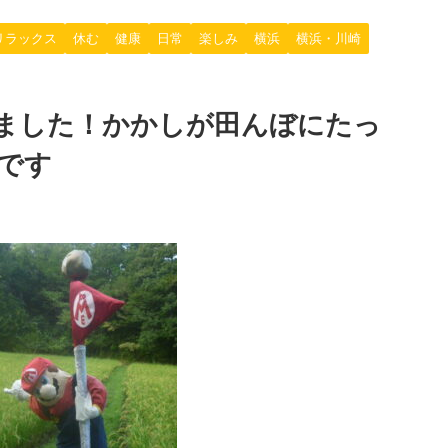
リラックス
休む
健康
日常
楽しみ
横浜
横浜・川崎
ました！かかしが田んぼにたっ
です