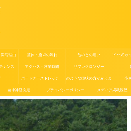
ツ
が
ッ
・開院理由
整体・施術の流れ
他のとの違い
ドイツ式カ
テナンス
アクセス・営業時間
リフレクロソジー
グ
パートナーストレッチ
このような症状の方がみえます
小
自律神経測定
プライバシーポリシー
メディア掲載履歴