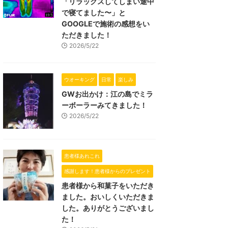
「リラックスしてしまい途中
で寝てました〜」と
GOOGLEで施術の感想をい
ただきました！
2026/5/22
ウオーキング
日常
楽しみ
GWお出かけ：江の島でミラ
ーボーラーみてきました！
2026/5/22
患者様あれこれ
感謝します！患者様からのプレゼント
患者様から和菓子をいただき
ました。おいしくいただきま
した。ありがとうございまし
た！