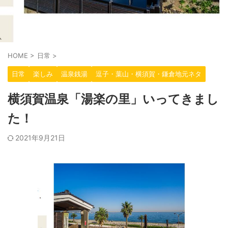
HOME
>
日常
>
日常
楽しみ
温泉銭湯
逗子・葉山・横須賀・鎌倉地元ネタ
横須賀温泉「湯楽の里」いってきまし
た！
2021年9月21日