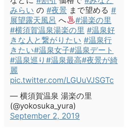
などに
#割引
価格で
#みなと
みらい
の
#夜景
まで望める
#
展望露天風呂
へ
#湯楽の里
#横須賀温泉湯楽の里
#温泉好
きな人と繋がりたい
#温泉行
きたい
#温泉女子
#温泉デート
#温泉巡り
#温泉最高
#夜景が綺
麗
pic.twitter.com/LGUuVJSGTc
— 横須賀温泉 湯楽の里
(@yokosuka_yura)
September 2, 2019