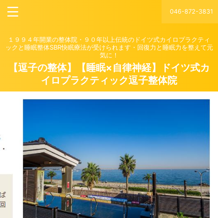
046-872-3831
１９９４年開業の整体院・９０年以上伝統のドイツ式カイロプラクティ
ックと睡眠整体SBR快眠療法が受けられます・回復力と睡眠力を整えて元
気に！
【逗子の整体】【睡眠×自律神経】ドイツ式カ
イロプラクティック逗子整体院