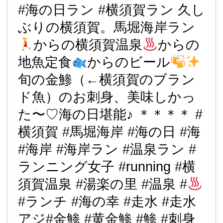
#海の日ラン #横須賀ラン 久し
ぶりの横須賀。馬堀海岸ラン
からの横須賀温泉
からの
地魚定食
からのビール
旬の金鯵（←横須賀のブラン
ド魚）のお刺身、美味しかっ
た〜♡海の日堪能♪ ＊＊＊＊ #
横須賀 #馬堀海岸 #海の日 #海
#海岸 #海岸ラン #温泉ラン #
ランニング女子 #running #横
須賀温泉 #湯楽の里 #温泉 #
#ランチ #海の幸 #走水 #走水
アジ#金鯵 #黄金鯵 #鯵 #刺身