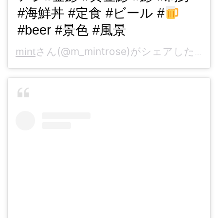
#海鮮丼 #定食 #ビール #
#beer #景色 #風景
さん(@m_mintrose)がシェアした投稿 -
mint