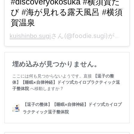
#discoveryokosuka #横須賀た
び #海が見れる露天風呂 #横須
賀温泉
さん(@foodie.sugi)がシェアした投稿 -
kuishinbo.sugi