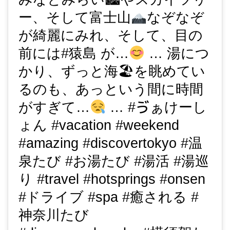
ー、そして富士山
なぞなぞ
が綺麗にみれ、そして、目の
前には#猿島 が…
… 湯につ
かり、ずっと海🏖を眺めてい
るのも、あっという間に時間
がすぎて…
… #ゔぁけーし
ょん #vacation #weekend
#amazing #discovertokyo #温
泉たび #お湯たび #湯活 #湯巡
り #travel #hotsprings #onsen
#ドライブ #spa #癒される #
神奈川たび