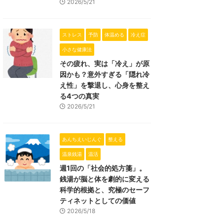
2026/5/21
ストレス
予防
体温める
冷え症
小さな健康法
その疲れ、実は「冷え」が原
因かも？意外すぎる「隠れ冷
え性」を撃退し、心身を整え
る4つの真実
2026/5/21
あんちえいじんぐ
整える
温泉銭湯
温活
週1回の「社会的処方箋」。
銭湯が脳と体を劇的に変える
科学的根拠と、究極のセーフ
ティネットとしての価値
2026/5/18