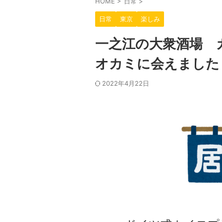
HOME
>
日常
>
日常
東京
楽しみ
一之江の大衆酒場 
オカミに会えました
2022年4月22日