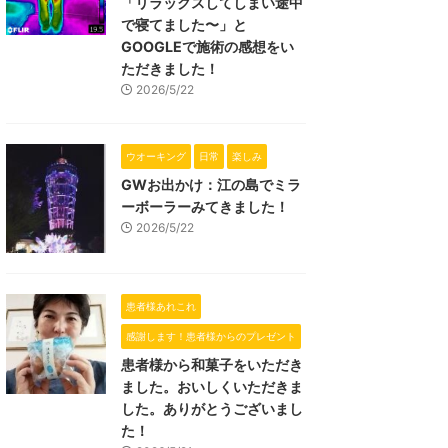
「リラックスしてしまい途中
で寝てました〜」と
GOOGLEで施術の感想をい
ただきました！
2026/5/22
ウオーキング
日常
楽しみ
GWお出かけ：江の島でミラ
ーボーラーみてきました！
2026/5/22
患者様あれこれ
感謝します！患者様からのプレゼント
患者様から和菓子をいただき
ました。おいしくいただきま
した。ありがとうございまし
た！