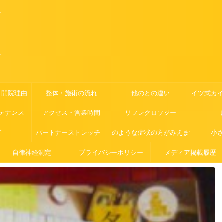
ツ
が
ッ
・開院理由
整体・施術の流れ
他のとの違い
ドイツ式カ
テナンス
アクセス・営業時間
リフレクロソジー
グ
パートナーストレッチ
このような症状の方がみえます
小
自律神経測定
プライバシーポリシー
メディア掲載履歴