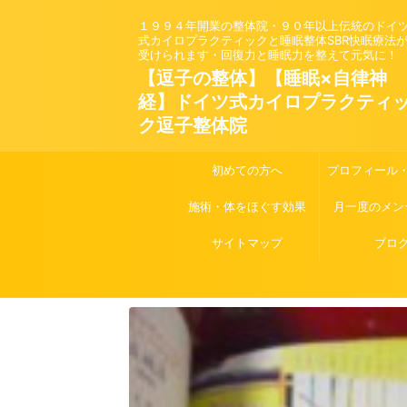
１９９４年開業の整体院・９０年以上伝統のドイ
式カイロプラクティックと睡眠整体SBR快眠療法
受けられます・回復力と睡眠力を整えて元気に！
【逗子の整体】【睡眠×自律神
経】ドイツ式カイロプラクティ
ク逗子整体院
初めての方へ
プロフィール
施術・体をほぐす効果
月一度のメン
サイトマップ
ブロ