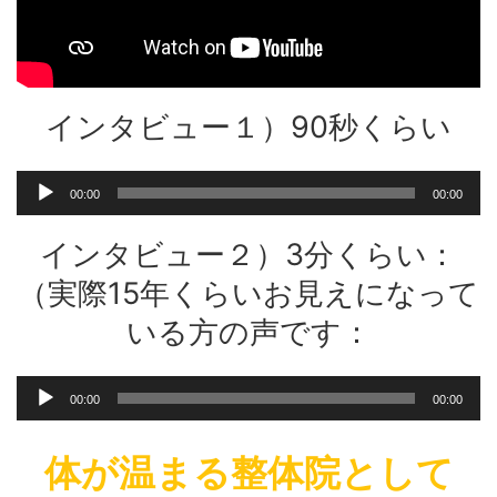
インタビュー１）90秒くらい
音
00:00
00:00
声
プ
インタビュー２）3分くらい：
レ
ー
（実際15年くらいお見えになって
ヤ
いる方の声です：
ー
音
00:00
00:00
声
プ
レ
体が温まる整体院として
ー