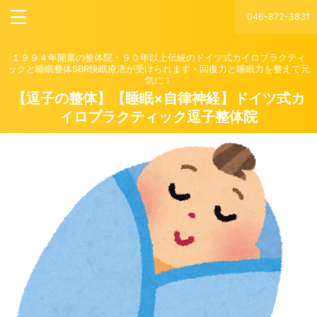
046-872-3831
１９９４年開業の整体院・９０年以上伝統のドイツ式カイロプラクティ
ックと睡眠整体SBR快眠療法が受けられます・回復力と睡眠力を整えて元
気に！
【逗子の整体】【睡眠×自律神経】ドイツ式カ
イロプラクティック逗子整体院