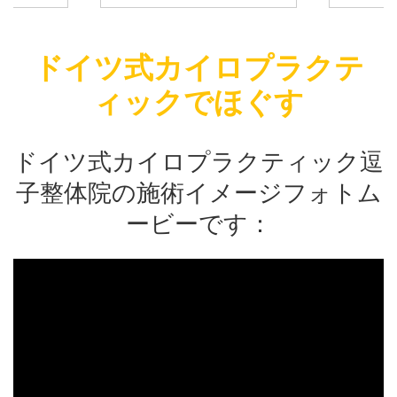
も窓を継続的
熱い時期でも寒い時期でも窓を継続的
熱い時期で
けます。しっ
に換気するように気を付けます。しっ
に換気する
換気しつつも
かりクーラーを利用して換気しつつも
かりクーラ
ドイツ式カイロプラクテ
心がけており
適温を提供できるように心がけており
適温を提供
の間も時間の
ます。 施術を受ける方の間も時間の
ます。 施術
ィックでほぐす
す。 消毒を
間隔を十分あけております。 消毒を
間隔を十分あ
て：施術を受
徹底しています。 そして：施術を受
徹底していま
時のマスクの
ける方の検温。 施術の時のマスクの
ける方の検温
もお願いして
着用：施術を受ける方にもお願いして
着用：施術
ドイツ式カイロプラクティック逗
側も必ずマス
おります。 施術をする側も必ずマス
おります。 
...
...
子整体院の施術イメージフォトム
ービーです：