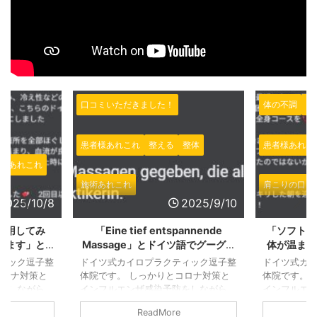
体の不調
口コミいただきました！
口コミいただ
整体
患者様あれこれ
施術あれこれ
患者様あれこ
肩こりの口コミ
施術あれこれ
2025/9/10
2025/8/27
pannende
「ソフトな施術なのにじんわりと
「身体がほ
ツ語でグーグル
体が温まり、血流が良くなるのを
きて心
だきました！
実感」とGOOGLEで施術の感想を
GOOGL
ィック逗子整
ドイツ式カイロプラクティック逗子整
ドイツ式カ
いただきました、ありがとうござ
ました！
コロナ対策と
体院です。 しっかりとコロナ対策と
体院です。 
いました！
をしながら、
インフルエンザ感染予防をしながら、
インフルエ
さなお店です
営業しております。 小さなお店です
営業しており
ReadMore
ています。
ので、継続的に換気をしています。
ので、継続