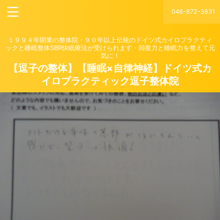
046-872-3831
１９９４年開業の整体院・９０年以上伝統のドイツ式カイロプラクティ
ックと睡眠整体SBR快眠療法が受けられます・回復力と睡眠力を整えて元
気に！
【逗子の整体】【睡眠×自律神経】ドイツ式カ
イロプラクティック逗子整体院