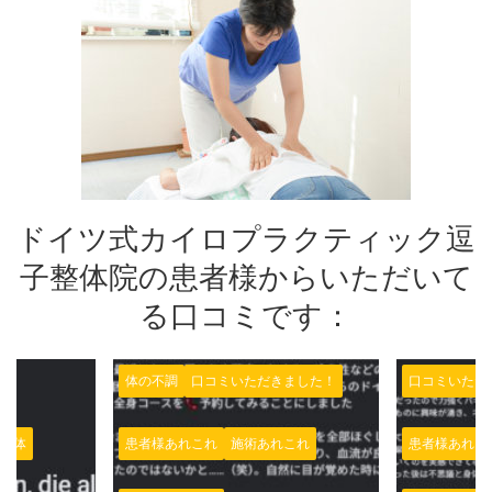
ドイツ式カイロプラクティック逗
子整体院の患者様からいただいて
る口コミです：
ただきました！
口コミいただきました！
口コミい
術あれこれ
患者様あれこれ
整える
整体
患者様あ