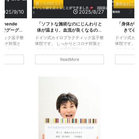
施術あれこれ
肩こりの口コミ
施術あれ
2025/8/27
2025/8/19
のにじんわりと
「身体がほぐれていくのを実感で
「無理
が良くなるのを
きて心地よかったです」と
温まり
Eで施術の感想を
GOOGLEで施術の感想をいただき
まし
クティック逗子整
ドイツ式カイロプラクティック逗子整
ドイツ式
ありがとうござ
ました！ありがとうございまし
GOO
りとコロナ対策と
体院です。 しっかりとコロナ対策と
体院です
た！
た！
が
予防をしながら、
インフルエンザ感染予防をしながら、
インフル
 小さなお店です
営業しております。 小さなお店です
営業して
ore
ReadMore
をしています。
ので、継続的に換気をしています。
ので、継
期でも窓を継続的
熱い時期でも寒い時期でも窓を継続的
熱い時期
を付けます。しっ
に換気するように気を付けます。しっ
に換気す
して換気しつつも
かりクーラーを利用して換気しつつも
かりクー
うに心がけており
適温を提供できるように心がけており
適温を提
る方の間も時間の
ます。 施術を受ける方の間も時間の
ます。 
ります。 消毒を
間隔を十分あけております。 消毒を
間隔を十
そして：施術を受
徹底しています。 そして：施術を受
徹底して
術の時のマスクの
ける方の検温。 施術の時のマスクの
ける方の
方にもお願いして
着用：施術を受ける方にもお願いして
着用：施
する側も必ずマス
おります。 施術をする側も必ずマス
おります
...
...