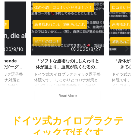
体の不調
口コミいただきました！
口コミいただ
整体
患者様あれこれ
施術あれこれ
患者様あれこ
肩こりの口コミ
施術あれこれ
2025/9/10
2025/8/27
pannende
「ソフトな施術なのにじんわりと
「身体がほ
ツ語でグーグル
体が温まり、血流が良くなるのを
きて心
だきました！
実感」とGOOGLEで施術の感想を
GOOGL
ィック逗子整
ドイツ式カイロプラクティック逗子整
ドイツ式カ
いただきました、ありがとうござ
ました！
コロナ対策と
体院です。 しっかりとコロナ対策と
体院です。 
いました！
をしながら、
インフルエンザ感染予防をしながら、
インフルエ
さなお店です
営業しております。 小さなお店です
営業しており
ReadMore
ています。
ので、継続的に換気をしています。
ので、継続
も窓を継続的
熱い時期でも寒い時期でも窓を継続的
熱い時期で
けます。しっ
に換気するように気を付けます。しっ
に換気する
換気しつつも
かりクーラーを利用して換気しつつも
かりクーラ
ドイツ式カイロプラクテ
心がけており
適温を提供できるように心がけており
適温を提供
の間も時間の
ます。 施術を受ける方の間も時間の
ます。 施術
ィックでほぐす
す。 消毒を
間隔を十分あけております。 消毒を
間隔を十分あ