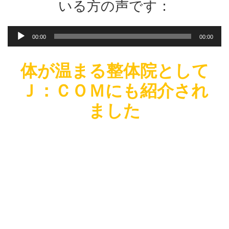
いる方の声です：
ー
音
00:00
00:00
声
プ
レ
体が温まる整体院として
ー
Ｊ：ＣＯＭにも紹介され
ヤ
ー
ました