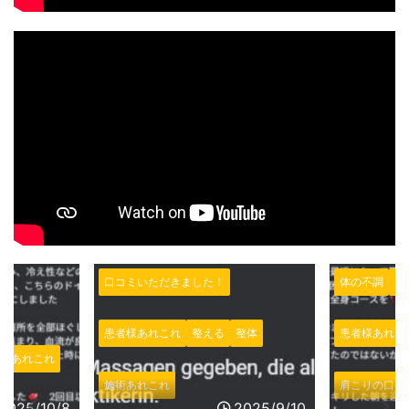
体の不調
口コミいただきました！
口コミいただ
整体
患者様あれこれ
施術あれこれ
患者様あれこ
肩こりの口コミ
施術あれこれ
2025/9/10
2025/8/27