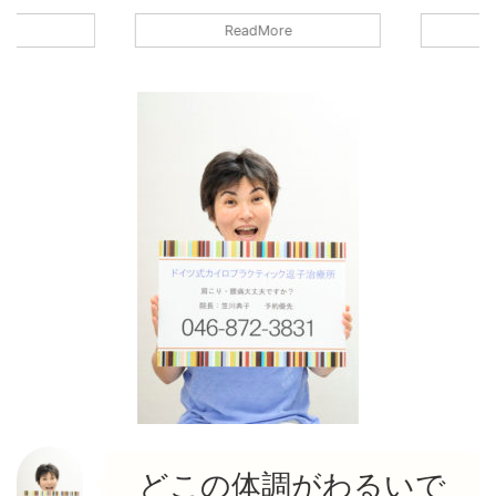
さなお店です
営業しております。 小さなお店です
営業しており
ReadMore
ています。
ので、継続的に換気をしています。
ので、継続
も窓を継続的
熱い時期でも寒い時期でも窓を継続的
熱い時期で
けます。しっ
に換気するように気を付けます。しっ
に換気する
換気しつつも
かりクーラーを利用して換気しつつも
かりクーラ
心がけており
適温を提供できるように心がけており
適温を提供
の間も時間の
ます。 施術を受ける方の間も時間の
ます。 施術
す。 消毒を
間隔を十分あけております。 消毒を
間隔を十分あ
て：施術を受
徹底しています。 そして：施術を受
徹底していま
時のマスクの
ける方の検温。 施術の時のマスクの
ける方の検温
もお願いして
着用：施術を受ける方にもお願いして
着用：施術
側も必ずマス
おります。 施術をする側も必ずマス
おります。 
...
...
どこの体調がわるいで