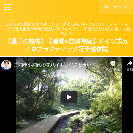
046-872-3831
１９９４年開業の整体院・９０年以上伝統のドイツ式カイロプラクティ
ックと睡眠整体SBR快眠療法が受けられます・回復力と睡眠力を整えて元
気に！
【逗子の整体】【睡眠×自律神経】ドイツ式カ
イロプラクティック逗子整体院