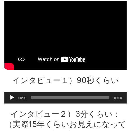
インタビュー１）90秒くらい
音
00:00
00:00
声
プ
インタビュー２）3分くらい：
レ
ー
（実際15年くらいお見えになって
ヤ