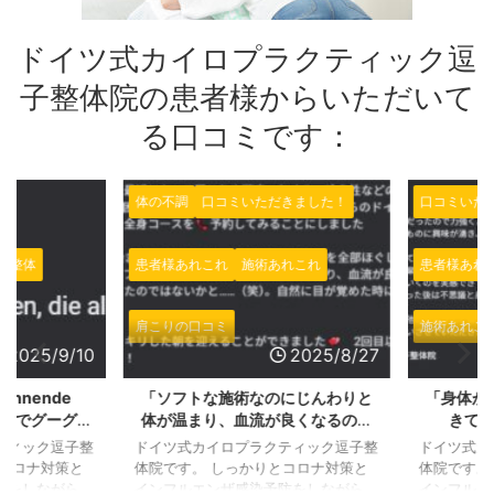
ドイツ式カイロプラクティック逗
子整体院の患者様からいただいて
る口コミです：
体の不調
口コミいただきました！
口コミいただ
整体
患者様あれこれ
施術あれこれ
患者様あれこ
肩こりの口コミ
施術あれこれ
2025/9/10
2025/8/27
pannende
「ソフトな施術なのにじんわりと
「身体がほ
ツ語でグーグル
体が温まり、血流が良くなるのを
きて心
だきました！
実感」とGOOGLEで施術の感想を
GOOGL
ィック逗子整
ドイツ式カイロプラクティック逗子整
ドイツ式カ
いただきました、ありがとうござ
ました！
コロナ対策と
体院です。 しっかりとコロナ対策と
体院です。 
いました！
をしながら、
インフルエンザ感染予防をしながら、
インフルエ