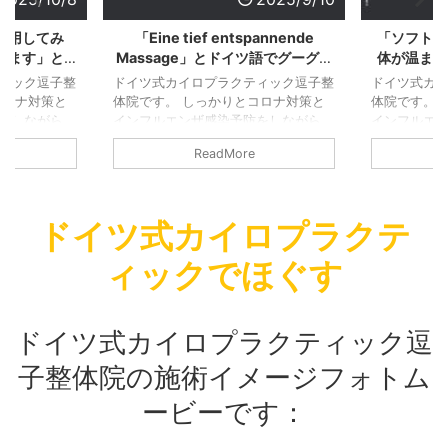
pannende
「ソフトな施術なのにじんわりと
「身体がほ
ツ語でグーグル
体が温まり、血流が良くなるのを
きて心
だきました！
実感」とGOOGLEで施術の感想を
GOOGL
ィック逗子整
ドイツ式カイロプラクティック逗子整
ドイツ式カ
いただきました、ありがとうござ
ました！
コロナ対策と
体院です。 しっかりとコロナ対策と
体院です。 
いました！
をしながら、
インフルエンザ感染予防をしながら、
インフルエ
さなお店です
営業しております。 小さなお店です
営業しており
ReadMore
ています。
ので、継続的に換気をしています。
ので、継続
も窓を継続的
熱い時期でも寒い時期でも窓を継続的
熱い時期で
けます。しっ
に換気するように気を付けます。しっ
に換気する
換気しつつも
かりクーラーを利用して換気しつつも
かりクーラ
ドイツ式カイロプラクテ
心がけており
適温を提供できるように心がけており
適温を提供
の間も時間の
ます。 施術を受ける方の間も時間の
ます。 施術
ィックでほぐす
す。 消毒を
間隔を十分あけております。 消毒を
間隔を十分あ
て：施術を受
徹底しています。 そして：施術を受
徹底していま
時のマスクの
ける方の検温。 施術の時のマスクの
ける方の検温
もお願いして
着用：施術を受ける方にもお願いして
着用：施術
ドイツ式カイロプラクティック逗
側も必ずマス
おります。 施術をする側も必ずマス
おります。 
...
...
子整体院の施術イメージフォトム
ービーです：