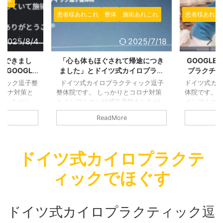
患者様あれこれ
整体
施術あれこれ
患者様あれこ
2025/8/4
2025/7/18
スできまし
「心も体もほぐされて帰途につき
GOOGL
GOOGLE
ました」とドイツ式カイロプラク
プラクチッ
きました！あ
ティック逗子整体院のGOOGLEで
楽にこれま
ィック逗子整
ドイツ式カイロプラクティック逗子
ドイツ式カ
ました！
施術の感想をいただきました！
いただきま
コロナ対策と
整体院です。 しっかりとコロナ対策
体院です。 
をしながら、
とインフルエンザ感染予防をしなが
インフルエ
さなお店です
ら、営業しております。 小さなお店
営業しており
ReadMore
ています。
ですので、継続的に換気をしていま
ので、継続
も窓を継続的
す。 熱い時期でも寒い時期でも窓を
熱い時期で
けます。しっ
継続的に換気するように気を付けま
に換気する
換気しつつも
す。しっかりクーラーを利用して換気
かりクーラ
ドイツ式カイロプラクテ
心がけており
しつつも適温を提供できるように心が
適温を提供
の間も時間の
けております。 施術を受ける方の間
ます。 施術
ィックでほぐす
す。 消毒を
も時間の間隔を十分あけております。
間隔を十分あ
て：施術を受
消毒を徹底しています。 そして：施
徹底していま
時のマスクの
術を受ける方の検温。 施術の時のマ
ける方の検温
もお願いして
スクの着用：施術を受ける方にもお願
着用：施術
ドイツ式カイロプラクティック逗
側も必ずマス
いしております。 施術をす ...
おります。 