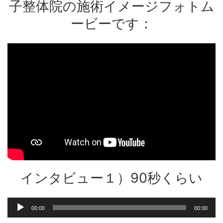
...
子整体院の施術イメージフォトム
ービーです：
インタビュー１）90秒くらい
音
00:00
00:00
声