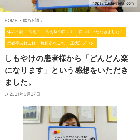
https://zushi-seitai.com
HOME
>
体の不調
>
体の不調
冷え症
冷え症の口コミ
口コミいただきました！
患者様あれこれ
施術あれこれ
症状別ブログ
しもやけの患者様から「どんどん楽
になります」という感想をいただき
ました。
2021年9月27日