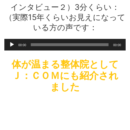
プ
インタビュー２）3分くらい：
レ
ー
（実際15年くらいお見えになって
ヤ
いる方の声です：
ー
音
00:00
00:00
声
プ
レ
体が温まる整体院として
ー
Ｊ：ＣＯＭにも紹介され
ヤ
ー
ました