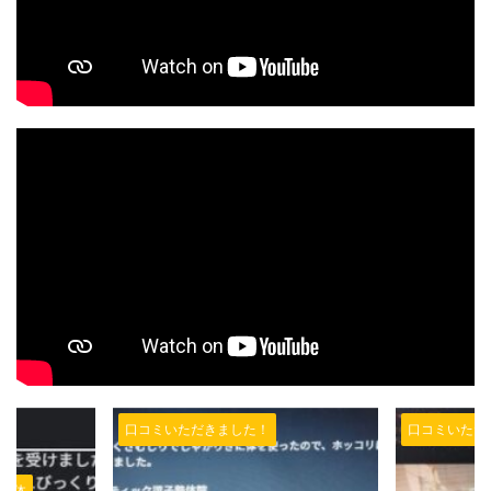
口コミいただきました！
口コミいただ
整体