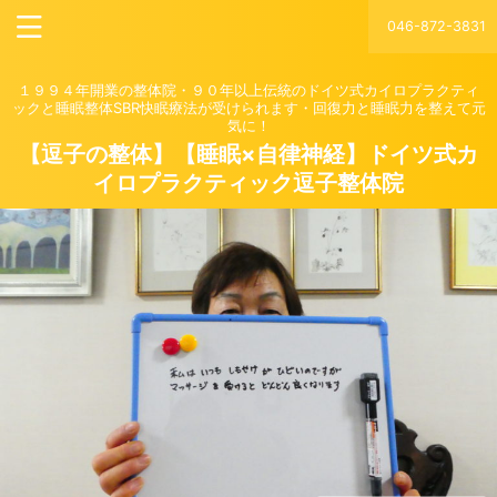
046-872-3831
１９９４年開業の整体院・９０年以上伝統のドイツ式カイロプラクティ
ックと睡眠整体SBR快眠療法が受けられます・回復力と睡眠力を整えて元
気に！
【逗子の整体】【睡眠×自律神経】ドイツ式カ
イロプラクティック逗子整体院