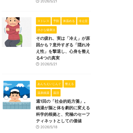
2026/5/21
ストレス
予防
体温める
冷え症
小さな健康法
その疲れ、実は「冷え」が原
因かも？意外すぎる「隠れ冷
え性」を撃退し、心身を整え
る4つの真実
2026/5/21
あんちえいじんぐ
整える
温泉銭湯
温活
週1回の「社会的処方箋」。
銭湯が脳と体を劇的に変える
科学的根拠と、究極のセーフ
ティネットとしての価値
2026/5/18