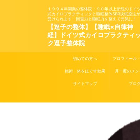
１９９４年開業の整体院・９０年以上伝統のドイ
式カイロプラクティックと睡眠整体SBR快眠療法
受けられます・回復力と睡眠力を整えて元気に！
【逗子の整体】【睡眠×自律神
経】ドイツ式カイロプラクティ
ク逗子整体院
初めての方へ
プロフィール
施術・体をほぐす効果
月一度のメン
サイトマップ
ブロ