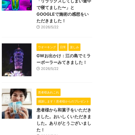
「リラックスしてしまい途中
で寝てました〜」と
GOOGLEで施術の感想をい
ただきました！
2026/5/22
ウオーキング
日常
楽しみ
GWお出かけ：江の島でミラ
ーボーラーみてきました！
2026/5/22
患者様あれこれ
感謝します！患者様からのプレゼント
患者様から和菓子をいただき
ました。おいしくいただきま
した。ありがとうございまし
た！