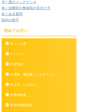
月一度のメンテナンス
良い治療院や整体院の見分け方
良くある質問
院内の様子
初めての方へ
ぎっくり腰
ストレス
不定愁訴
片頭痛、偏頭痛（へんずつう）
冷え症・しもやけ
坐骨神経痛
変形性膝関節症