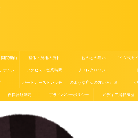
ツ
が
ッ
・開院理由
整体・施術の流れ
他のとの違い
ドイツ式カ
テナンス
アクセス・営業時間
リフレクロソジー
グ
パートナーストレッチ
このような症状の方がみえます
小
自律神経測定
プライバシーポリシー
メディア掲載履歴