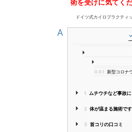
術を受けに気てく
ドイツ式カイロプラクティ
A
0.0.1
新型コロナ
1
ムチウチなど事故に
2
体が温まる施術で
3
首コリの口コミ