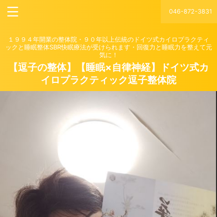
046-872-3831
１９９４年開業の整体院・９０年以上伝統のドイツ式カイロプラクティ
ックと睡眠整体SBR快眠療法が受けられます・回復力と睡眠力を整えて元
気に！
【逗子の整体】【睡眠×自律神経】ドイツ式カ
イロプラクティック逗子整体院