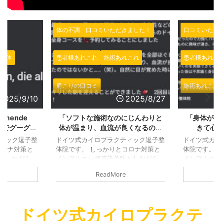
いただきました！
口コミいただきました！
口コ
施術あれこれ
患者様あれこれ
整える
整体
患者
施術あれこれ
肩こりの口コミ
施術
2025/8/27
2025/8/19
術なのにじんわりと
「身体がほぐれていくのを実感で
「無
血流が良くなるのを
きて心地よかったです」と
温ま
GLEで施術の感想を
GOOGLEで施術の感想をいただき
ま
プラクティック逗子整
ドイツ式カイロプラクティック逗子整
ドイ
た、ありがとうござ
ました！ありがとうございまし
GO
かりとコロナ対策と
体院です。 しっかりとコロナ対策と
体院
ました！
た！
感染予防をしながら、
インフルエンザ感染予防をしながら、
イン
。 小さなお店です
営業しております。 小さなお店です
営業
adMore
ReadMore
換気をしています。
ので、継続的に換気をしています。
ので
い時期でも窓を継続的
熱い時期でも寒い時期でも窓を継続的
熱い
に気を付けます。しっ
に換気するように気を付けます。しっ
に換
利用して換気しつつも
かりクーラーを利用して換気しつつも
かり
ドイツ式カイロプラクテ
るように心がけており
適温を提供できるように心がけており
適温