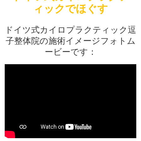
ける方の間も時間の
ます。 施術を受ける方の間も時間の
ます
ィックでほぐす
おります。 消毒を
間隔を十分あけております。 消毒を
間隔
 そして：施術を受
徹底しています。 そして：施術を受
徹底
施術の時のマスクの
ける方の検温。 施術の時のマスクの
ける
ける方にもお願いして
着用：施術を受ける方にもお願いして
着用
ドイツ式カイロプラクティック逗
をする側も必ずマス
おります。 施術をする側も必ずマス
おり
…
…
子整体院の施術イメージフォトム
ービーです：
共有:
共