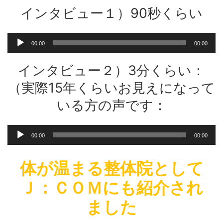
インタビュー１）90秒くらい
音
00:00
00:00
声
プ
インタビュー２）3分くらい：
レ
ー
（実際15年くらいお見えになって
ヤ
いる方の声です：
ー
音
00:00
00:00
声
プ
レ
体が温まる整体院として
ー
Ｊ：ＣＯＭにも紹介され
ヤ
ー
ました