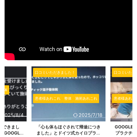
口コミいただきました！
口コミいただ
整体
患者様あれこれ
整体
施術あれこれ
患者様あれこ
2025/8/4
2025/7/18
スできまし
「心も体もほぐされて帰途につき
GOOGL
GOOGLE
ました」とドイツ式カイロプラク
プラクチッ