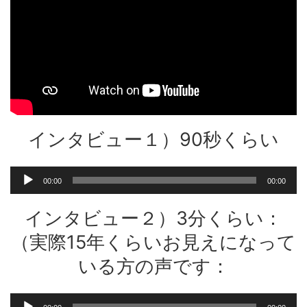
インタビュー１）90秒くらい
音
00:00
00:00
声
プ
インタビュー２）3分くらい：
レ
ー
（実際15年くらいお見えになって
ヤ
いる方の声です：
ー
音