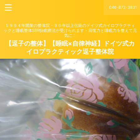
046-872-3831
１９９４年開業の整体院・９０年以上伝統のドイツ式カイロプラクティ
ックと睡眠整体SBR快眠療法が受けられます・回復力と睡眠力を整えて元
気に！
【逗子の整体】【睡眠×自律神経】ドイツ式カ
イロプラクティック逗子整体院