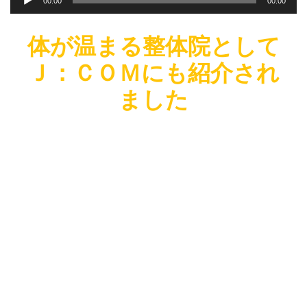
00:00
00:00
声
プ
レ
体が温まる整体院として
ー
Ｊ：ＣＯＭにも紹介され
ヤ
ー
ました