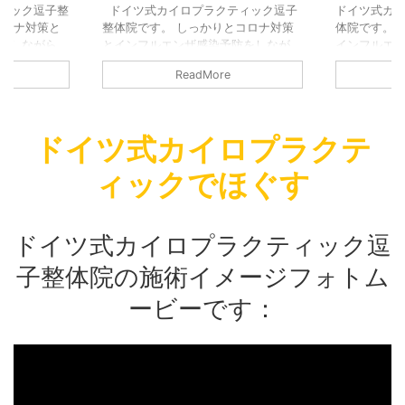
きました！あ
ティック逗子整体院のGOOGLEで
楽にこれま
ィック逗子整
ドイツ式カイロプラクティック逗子
ドイツ式カ
ました！
施術の感想をいただきました！
いただきま
コロナ対策と
整体院です。 しっかりとコロナ対策
体院です。 
をしながら、
とインフルエンザ感染予防をしなが
インフルエ
さなお店です
ら、営業しております。 小さなお店
営業しており
ReadMore
ています。
ですので、継続的に換気をしていま
ので、継続
も窓を継続的
す。 熱い時期でも寒い時期でも窓を
熱い時期で
けます。しっ
継続的に換気するように気を付けま
に換気する
換気しつつも
す。しっかりクーラーを利用して換気
かりクーラ
ドイツ式カイロプラクテ
心がけており
しつつも適温を提供できるように心が
適温を提供
の間も時間の
けております。 施術を受ける方の間
ます。 施術
ィックでほぐす
す。 消毒を
も時間の間隔を十分あけております。
間隔を十分あ
て：施術を受
消毒を徹底しています。 そして：施
徹底していま
時のマスクの
術を受ける方の検温。 施術の時のマ
ける方の検温
もお願いして
スクの着用：施術を受ける方にもお願
着用：施術
ドイツ式カイロプラクティック逗
側も必ずマス
いしております。 施術をす …
おります。 
…
子整体院の施術イメージフォトム
共有:
ービーです：
共有: