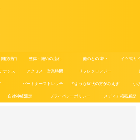
ツ
が
ッ
・開院理由
整体・施術の流れ
他のとの違い
ドイツ式カ
テナンス
アクセス・営業時間
リフレクロソジー
グ
パートナーストレッチ
このような症状の方がみえます
小
自律神経測定
プライバシーポリシー
メディア掲載履歴