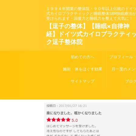
１９９４年開業の整体院・９０年以上伝統のドイ
式カイロプラクティックと睡眠整体SBR快眠療法
受けられます・回復力と睡眠力を整えて元気に！
【逗子の整体】【睡眠×自律神
経】ドイツ式カイロプラクティ
ク逗子整体院
初めての方へ
プロフィール
施術・体をほぐす効果
月一度のメン
サイトマップ
ブロ