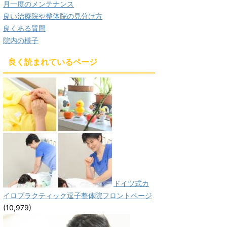
月一度のメンテナンス
良い治療院や整体院の見分け方
良くある質問
院内の様子
良く読まれているページ
ドイツ式カ
イロプラクティック逗子整体院フロントページ
(10,979)