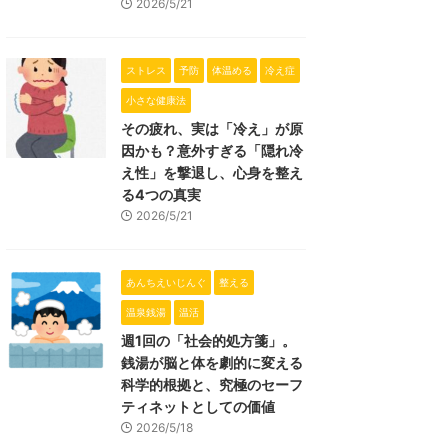
2026/5/21
ストレス
予防
体温める
冷え症
小さな健康法
その疲れ、実は「冷え」が原
因かも？意外すぎる「隠れ冷
え性」を撃退し、心身を整え
る4つの真実
2026/5/21
あんちえいじんぐ
整える
温泉銭湯
温活
週1回の「社会的処方箋」。
銭湯が脳と体を劇的に変える
科学的根拠と、究極のセーフ
ティネットとしての価値
2026/5/18