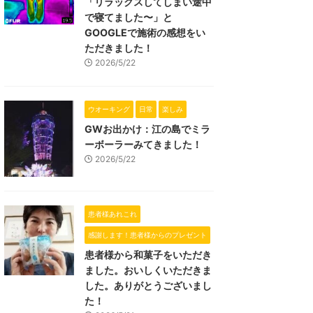
「リラックスしてしまい途中
で寝てました〜」と
GOOGLEで施術の感想をい
ただきました！
2026/5/22
ウオーキング
日常
楽しみ
GWお出かけ：江の島でミラ
ーボーラーみてきました！
2026/5/22
患者様あれこれ
感謝します！患者様からのプレゼント
患者様から和菓子をいただき
ました。おいしくいただきま
した。ありがとうございまし
た！