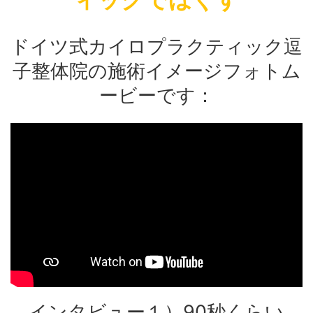
て：施術を受
消毒を徹底しています。 そして：施
徹底していま
時のマスクの
術を受ける方の検温。 施術の時のマ
ける方の検温
もお願いして
スクの着用：施術を受ける方にもお願
着用：施術
ドイツ式カイロプラクティック逗
側も必ずマス
いしております。 施術をす ...
おります。 
...
子整体院の施術イメージフォトム
ービーです：
インタビュー１）90秒くらい