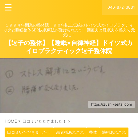
046-872-3831
１９９４年開業の整体院・９０年以上伝統のドイツ式カイロプラクティ
ックと睡眠整体SBR快眠療法が受けられます・回復力と睡眠力を整えて元
気に！
【逗子の整体】【睡眠×自律神経】ドイツ式カ
イロプラクティック逗子整体院
https://zushi-seitai.com
HOME
>
口コミいただきました！
>
口コミいただきました！
患者様あれこれ
整体
施術あれこれ