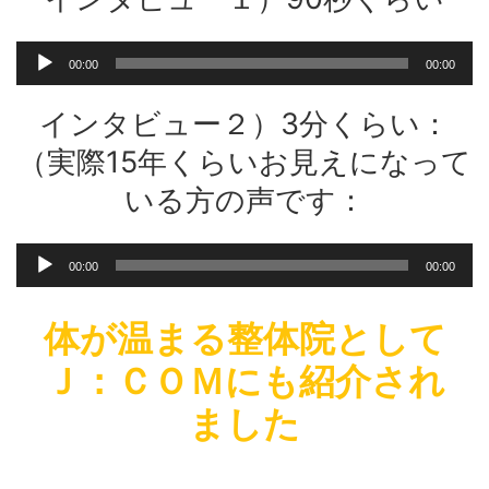
音
00:00
00:00
声
プ
インタビュー２）3分くらい：
レ
ー
（実際15年くらいお見えになって
ヤ
いる方の声です：
ー
音
00:00
00:00
声
プ
レ
体が温まる整体院として
ー
Ｊ：ＣＯＭにも紹介され
ヤ
ー
ました