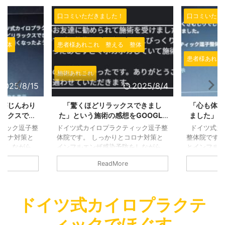
口コミいただきました！
口コミいただ
整体
患者様あれこれ
整体
施術あれこれ
患者様あれこ
2025/8/4
2025/7/18
スできまし
「心も体もほぐされて帰途につき
GOOGL
GOOGLE
ました」とドイツ式カイロプラク
プラクチッ
きました！あ
ティック逗子整体院のGOOGLEで
楽にこれま
ィック逗子整
ドイツ式カイロプラクティック逗子
ドイツ式カ
ました！
施術の感想をいただきました！
いただきま
コロナ対策と
整体院です。 しっかりとコロナ対策
体院です。 
をしながら、
とインフルエンザ感染予防をしなが
インフルエ
さなお店です
ら、営業しております。 小さなお店
営業しており
ReadMore
ています。
ですので、継続的に換気をしていま
ので、継続
も窓を継続的
す。 熱い時期でも寒い時期でも窓を
熱い時期で
けます。しっ
継続的に換気するように気を付けま
に換気する
換気しつつも
す。しっかりクーラーを利用して換気
かりクーラ
ドイツ式カイロプラクテ
心がけており
しつつも適温を提供できるように心が
適温を提供
の間も時間の
けております。 施術を受ける方の間
ます。 施術
ィックでほぐす
す。 消毒を
も時間の間隔を十分あけております。
間隔を十分あ