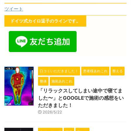
ツイート
ドイツ式カイロ逗子のラインです。
口コミいただきました！
患者様あれこれ
整える
整体
施術あれこれ
「リラックスしてしまい途中で寝てま
した〜」とGOOGLEで施術の感想をい
ただきました！
2026/5/22