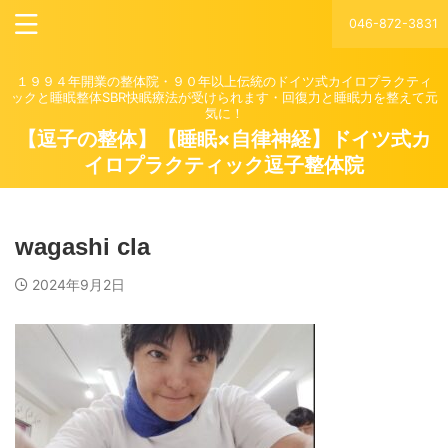
046-872-3831
１９９４年開業の整体院・９０年以上伝統のドイツ式カイロプラクティ
ックと睡眠整体SBR快眠療法が受けられます・回復力と睡眠力を整えて元
気に！
【逗子の整体】【睡眠×自律神経】ドイツ式カ
イロプラクティック逗子整体院
wagashi cla
2024年9月2日