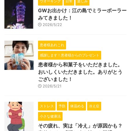
ウオーキング
日常
楽しみ
GWお出かけ：江の島でミラーボーラー
みてきました！
2026/5/22
患者様あれこれ
感謝します！患者様からのプレゼント
患者様から和菓子をいただきました。
おいしくいただきました。ありがとう
ございました！
2026/5/21
ストレス
予防
体温める
冷え症
小さな健康法
その疲れ、実は「冷え」が原因かも？