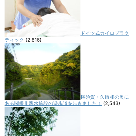
ドイツ式カイロプラク
ティック
(2,816)
横須賀・久留和の奥に
ある関根川親水施設の遊歩道を歩きました！
(2,543)