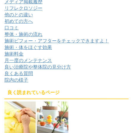
メディア掲載履歴
リフレクロソジー
他のとの違い
初めての方へ
口コミ
整体・施術の流れ
施術ビフォー・アフターをチェックできますよ！
施術・体をほぐす効果
施術料金
月一度のメンテナンス
良い治療院や整体院の見分け方
良くある質問
院内の様子
良く読まれているページ