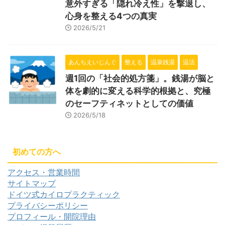
意外すぎる「隠れ冷え性」を撃退し、
心身を整える4つの真実
2026/5/21
あんちえいじんぐ
整える
温泉銭湯
温活
週1回の「社会的処方箋」。銭湯が脳と
体を劇的に変える科学的根拠と、究極
のセーフティネットとしての価値
2026/5/18
初めての方へ
アクセス・営業時間
サイトマップ
ドイツ式カイロプラクティック
プライバシーポリシー
プロフィール・開院理由