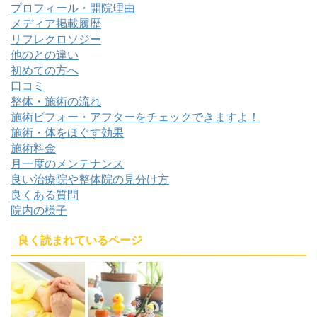
プロフィール・開院理由
メディア掲載履歴
リフレクロソジー
他のとの違い
初めての方へ
口コミ
整体・施術の流れ
施術ビフォー・アフターをチェックできますよ！
施術・体をほぐす効果
施術料金
月一度のメンテナンス
良い治療院や整体院の見分け方
良くある質問
院内の様子
良く読まれているページ