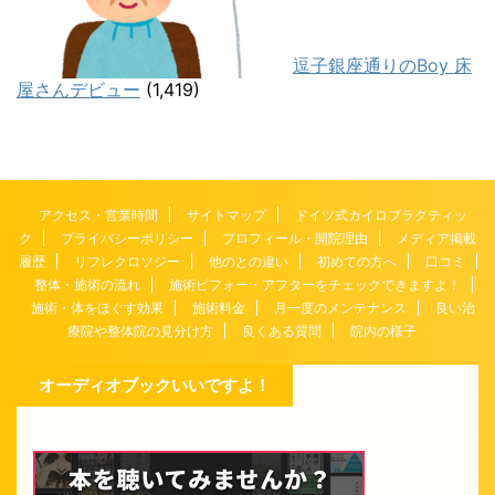
逗子銀座通りのBoy 床
屋さんデビュー
(1,419)
アクセス・営業時間
サイトマップ
ドイツ式カイロプラクティッ
ク
プライバシーポリシー
プロフィール・開院理由
メディア掲載
履歴
リフレクロソジー
他のとの違い
初めての方へ
口コミ
整体・施術の流れ
施術ビフォー・アフターをチェックできますよ！
施術・体をほぐす効果
施術料金
月一度のメンテナンス
良い治
療院や整体院の見分け方
良くある質問
院内の様子
オーディオブックいいですよ！