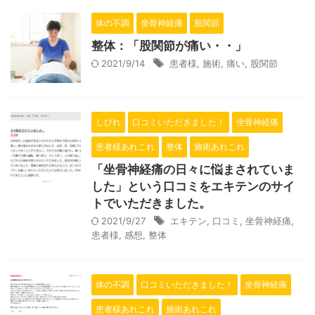
体の不調
坐骨神経痛
股関節
整体：「股関節が痛い・・」
2021/9/14
患者様
,
施術
,
痛い
,
股関節
しびれ
口コミいただきました！
坐骨神経痛
患者様あれこれ
整体
施術あれこれ
「坐骨神経痛の日々に悩まされていま
した」という口コミをエキテンのサイ
トでいただきました。
2021/9/27
エキテン
,
口コミ
,
坐骨神経痛
,
患者様
,
感想
,
整体
体の不調
口コミいただきました！
坐骨神経痛
患者様あれこれ
施術あれこれ