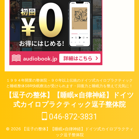
１９９４年開業の整体院・９０年以上伝統のドイツ式カイロプラクティック
と睡眠整体SBR快眠療法が受けられます・回復力と睡眠力を整えて元気に！
【逗子の整体】【睡眠×自律神経】ドイツ
式カイロプラクティック逗子整体院
046-872-3831
© 2026 【逗子の整体】【睡眠×自律神経】ドイツ式カイロプラクティ
ック逗子整体院