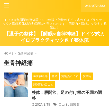
046-872-3831
１９９４年開業の整体院・９０年以上伝統のドイツ式カイロプラクティ
ックと睡眠整体SBR快眠療法が受けられます・回復力と睡眠力を整えて元
気に！
【逗子の整体】【睡眠×自律神経】ドイツ式カ
イロプラクティック逗子整体院
HOME
>
坐骨神経痛
>
坐骨神経痛
坐骨神経痛
整体
施術あれこれ
股関節
股関節の口コミ
整体：股関節、足の付け根の不調の調
整
2021/8/15
口コミ
,
股関節