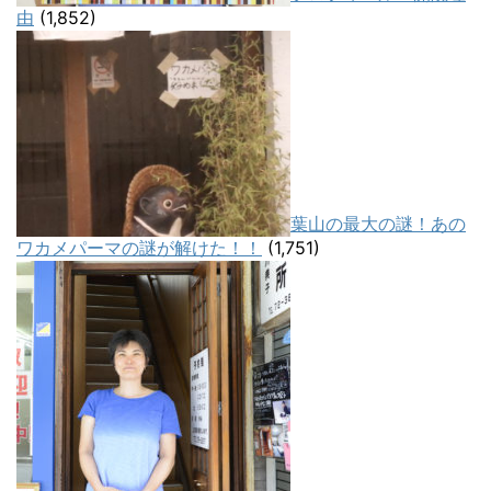
由
(1,852)
葉山の最大の謎！あの
ワカメパーマの謎が解けた！！
(1,751)