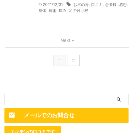
2021/12/31
お尻の骨
,
口コミ
,
患者様
,
感想
,
整体
,
施術
,
痛み
,
足の付け根
Next »
1
2
メールでのお問合せ
エキテンの口コミです