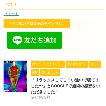
です！
ツイート
ドイツ式カイロ逗子のラインです。
口コミいただきました！
患者様あれこれ
整える
整体
施術あれこれ
「リラックスしてしまい途中で寝てま
した〜」とGOOGLEで施術の感想をい
ただきました！
2026/5/22