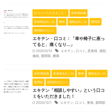
口コミいただきました！
坐骨神経痛
患者様あれこれ
整体
施術あれこれ
股関節
股関節の口コミ
エキテン・口コミ：「車や椅子に座っ
てると、痛くなり...」
2025/5/13
エキテン
,
口コミ
,
患者様
,
感想
,
施術
,
股関節
,
腰痛
坐骨神経痛
患者様あれこれ
整体
施術あれこれ
股関節
股関節の口コミ
エキテン「相談しやすい」という口コ
ミをいただきました！
2020/12/1
エキテン
,
口コミ
,
整体
,
股関節