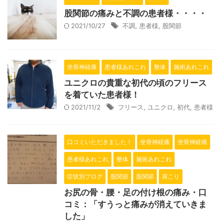
股関節の痛みと不調の患者様・・・・
2021/10/27
不調
,
患者様
,
股関節
坐骨神経痛
患者様あれこれ
整体
施術あれこれ
ユニクロの貴重な初代の頃のフリース
を着ていた患者様！
2021/11/2
フリース
,
ユニクロ
,
初代
,
患者様
口コミいただきました！
坐骨神経痛
坐骨神経痛
患者様あれこれ
整体
施術あれこれ
症状別ブログ
股関節
股関節
肩こり
お尻の骨・腰・足の付け根の痛み・口
コミ：「すうっと痛みが消えていきま
した」