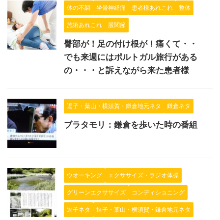
体の不調
坐骨神経痛
患者様あれこれ
整体
施術あれこれ
股関節
臀部が！足の付け根が！痛くて・・
でも来週にはポルトガル旅行がある
の・・・と訴えながら来た患者様
逗子・葉山・横須賀・鎌倉地元ネタ
鎌倉ネタ
ブラタモリ：鎌倉を歩いた時の番組
ウオーキング
エクササイズ・ラジオ体操
グリーンエクササイズ
コンディショニング
逗子ネタ
逗子・葉山・横須賀・鎌倉地元ネタ