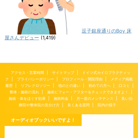
逗子銀座通りのBoy 床
屋さんデビュー
(1,419)
アクセス・営業時間
サイトマップ
ドイツ式カイロプラクティッ
ク
プライバシーポリシー
プロフィール・開院理由
メディア掲載
履歴
リフレクロソジー
他のとの違い
初めての方へ
口コミ
整体・施術の流れ
施術ビフォー・アフターをチェックできますよ！
施術・体をほぐす効果
施術料金
月一度のメンテナンス
良い治
療院や整体院の見分け方
良くある質問
院内の様子
オーディオブックいいですよ！