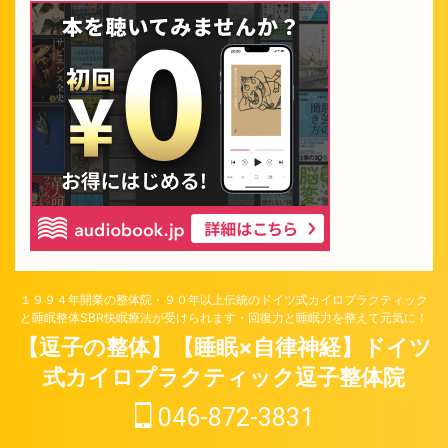
１９９４年開業の整体院・９０年以上伝統のドイツ式カイロプラクティック
と睡眠整体SBR快眠療法が受けられます・回復力と睡眠力を整えて元気に！
【逗子の整体】【睡眠×自律神経】ドイツ
式カイロプラクティック逗子整体院
046-872-3831