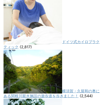
ドイツ式カイロプラク
ティック
(2,817)
横須賀・久留和の奥に
ある関根川親水施設の遊歩道を歩きました！
(2,544)