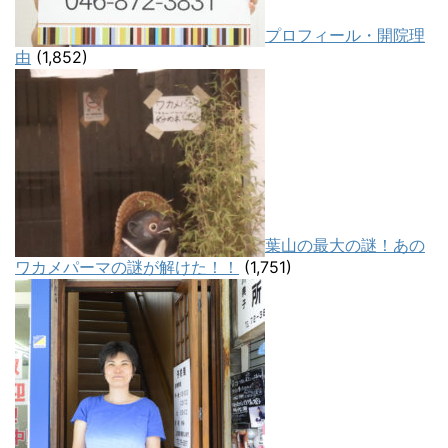
プロフィール・開院理
由
(1,852)
葉山の最大の謎！あの
ワカメパーマの謎が解けた！！
(1,751)