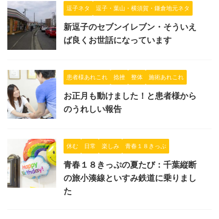
逗子ネタ
逗子・葉山・横須賀・鎌倉地元ネタ
新逗子のセブンイレブン・そういえ
ば良くお世話になっています
患者様あれこれ
捻挫
整体
施術あれこれ
お正月も動けました！と患者様から
のうれしい報告
休む
日常
楽しみ
青春１８きっぷ
青春１８きっぷの夏たび：千葉縦断
の旅小湊線といすみ鉄道に乗りまし
た