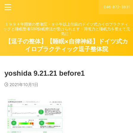
046-872-3831
１９９４年開業の整体院・９０年以上伝統のドイツ式カイロプラクティ
ックと睡眠整体SBR快眠療法が受けられます・回復力と睡眠力を整えて元
気に！
【逗子の整体】【睡眠×自律神経】ドイツ式カ
イロプラクティック逗子整体院
yoshida 9.21.21 before1
2021年10月1日