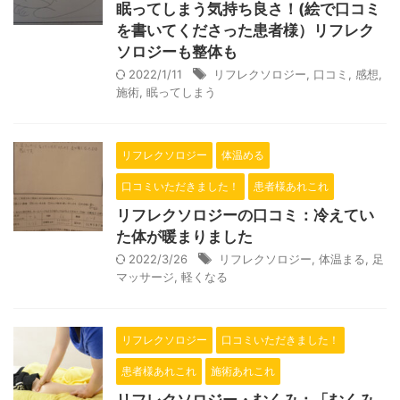
眠ってしまう気持ち良さ！(絵で口コミ
を書いてくださった患者様）リフレク
ソロジーも整体も
2022/1/11
リフレクソロジー
,
口コミ
,
感想
,
施術
,
眠ってしまう
リフレクソロジー
体温める
口コミいただきました！
患者様あれこれ
リフレクソロジーの口コミ：冷えてい
た体が暖まりました
2022/3/26
リフレクソロジー
,
体温まる
,
足
マッサージ
,
軽くなる
リフレクソロジー
口コミいただきました！
患者様あれこれ
施術あれこれ