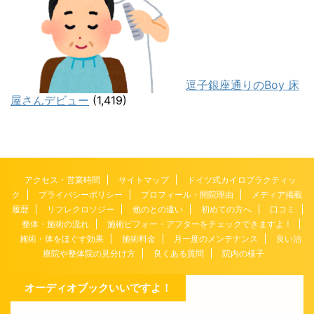
逗子銀座通りのBoy 床
屋さんデビュー
(1,419)
アクセス・営業時間
サイトマップ
ドイツ式カイロプラクティッ
ク
プライバシーポリシー
プロフィール・開院理由
メディア掲載
履歴
リフレクロソジー
他のとの違い
初めての方へ
口コミ
整体・施術の流れ
施術ビフォー・アフターをチェックできますよ！
施術・体をほぐす効果
施術料金
月一度のメンテナンス
良い治
療院や整体院の見分け方
良くある質問
院内の様子
オーディオブックいいですよ！