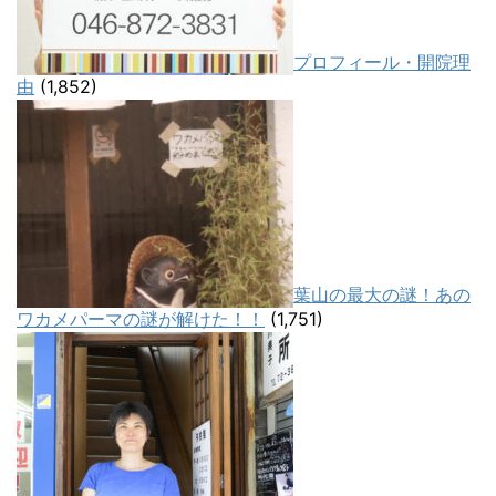
プロフィール・開院理
由
(1,852)
葉山の最大の謎！あの
ワカメパーマの謎が解けた！！
(1,751)