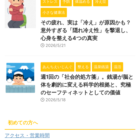
ストレス
予防
体温める
冷え症
小さな健康法
その疲れ、実は「冷え」が原因かも？
意外すぎる「隠れ冷え性」を撃退し、
心身を整える4つの真実
2026/5/21
あんちえいじんぐ
整える
温泉銭湯
温活
週1回の「社会的処方箋」。銭湯が脳と
体を劇的に変える科学的根拠と、究極
のセーフティネットとしての価値
2026/5/18
初めての方へ
アクセス・営業時間