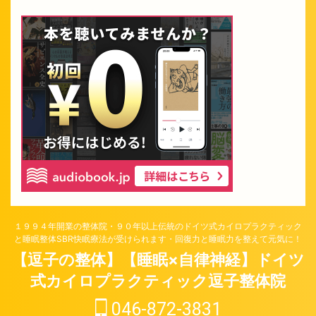
１９９４年開業の整体院・９０年以上伝統のドイツ式カイロプラクティック
と睡眠整体SBR快眠療法が受けられます・回復力と睡眠力を整えて元気に！
【逗子の整体】【睡眠×自律神経】ドイツ
式カイロプラクティック逗子整体院
046-872-3831