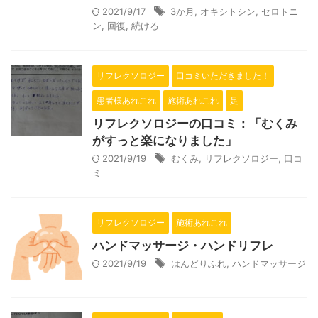
2021/9/17
3か月
,
オキシトシン
,
セロトニ
ン
,
回復
,
続ける
リフレクソロジー
口コミいただきました！
患者様あれこれ
施術あれこれ
足
リフレクソロジーの口コミ：「むくみ
がすっと楽になりました」
2021/9/19
むくみ
,
リフレクソロジー
,
口コ
ミ
リフレクソロジー
施術あれこれ
ハンドマッサージ・ハンドリフレ
2021/9/19
はんどりふれ
,
ハンドマッサージ