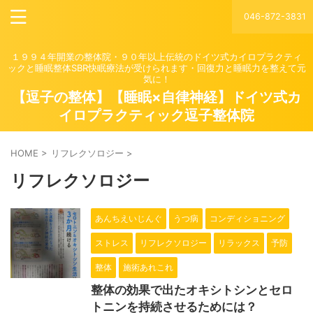
046-872-3831
１９９４年開業の整体院・９０年以上伝統のドイツ式カイロプラクティ
ックと睡眠整体SBR快眠療法が受けられます・回復力と睡眠力を整えて元
気に！
【逗子の整体】【睡眠×自律神経】ドイツ式カ
イロプラクティック逗子整体院
HOME
>
リフレクソロジー
>
リフレクソロジー
あんちえいじんぐ
うつ病
コンディショニング
ストレス
リフレクソロジー
リラックス
予防
整体
施術あれこれ
整体の効果で出たオキシトシンとセロ
トニンを持続させるためには？