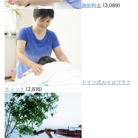
施術料金
(3,089)
ドイツ式カイロプラク
ティック
(2,816)