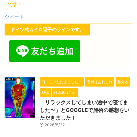
です！
ツイート
ドイツ式カイロ逗子のラインです。
口コミいただきました！
患者様あれこれ
整える
整体
施術あれこれ
「リラックスしてしまい途中で寝てま
した〜」とGOOGLEで施術の感想をい
ただきました！
2026/5/22