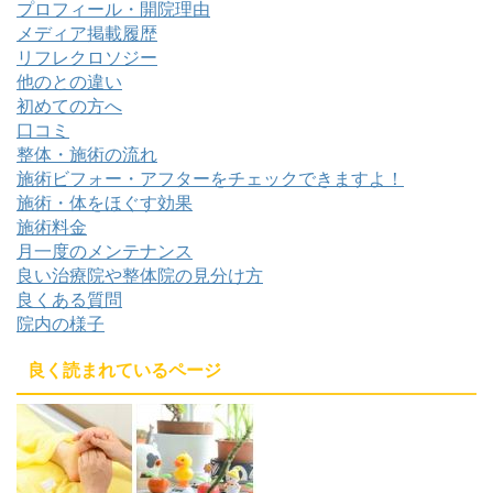
プロフィール・開院理由
メディア掲載履歴
リフレクロソジー
他のとの違い
初めての方へ
口コミ
整体・施術の流れ
施術ビフォー・アフターをチェックできますよ！
施術・体をほぐす効果
施術料金
月一度のメンテナンス
良い治療院や整体院の見分け方
良くある質問
院内の様子
良く読まれているページ