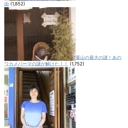
由
(1,852)
葉山の最大の謎！あの
ワカメパーマの謎が解けた！！
(1,752)