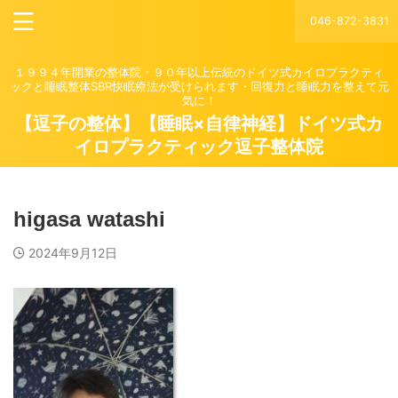
046-872-3831
１９９４年開業の整体院・９０年以上伝統のドイツ式カイロプラクティ
ックと睡眠整体SBR快眠療法が受けられます・回復力と睡眠力を整えて元
気に！
【逗子の整体】【睡眠×自律神経】ドイツ式カ
イロプラクティック逗子整体院
higasa watashi
2024年9月12日