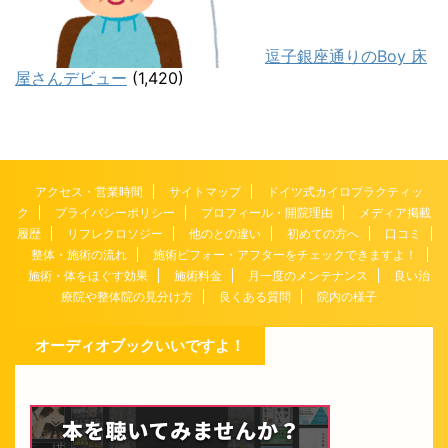
逗子銀座通りのBoy 床
屋さんデビュー
(1,420)
アクセス・営業時間
サイトマップ
ドイツ式カイロプラクティッ
ク
プライバシーポリシー
プロフィール・開院理由
メディア掲載
履歴
リフレクロソジー
他のとの違い
初めての方へ
口コミ
整体・施術の流れ
施術ビフォー・アフターをチェックできますよ！
施術・体をほぐす効果
施術料金
月一度のメンテナンス
良い治
療院や整体院の見分け方
良くある質問
院内の様子
オーディオブックいいですよ！