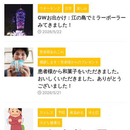
ウオーキング
日常
楽しみ
GWお出かけ：江の島でミラーボーラー
みてきました！
2026/5/22
患者様あれこれ
感謝します！患者様からのプレゼント
患者様から和菓子をいただきました。
おいしくいただきました。ありがとう
ございました！
2026/5/21
ストレス
予防
体温める
冷え症
小さな健康法