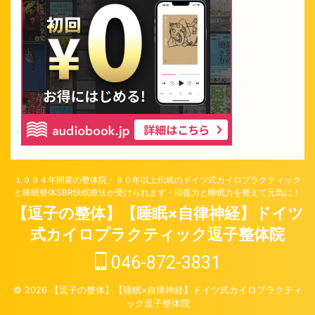
１９９４年開業の整体院・９０年以上伝統のドイツ式カイロプラクティック
と睡眠整体SBR快眠療法が受けられます・回復力と睡眠力を整えて元気に！
【逗子の整体】【睡眠×自律神経】ドイツ
式カイロプラクティック逗子整体院
046-872-3831
© 2026 【逗子の整体】【睡眠×自律神経】ドイツ式カイロプラクティ
ック逗子整体院