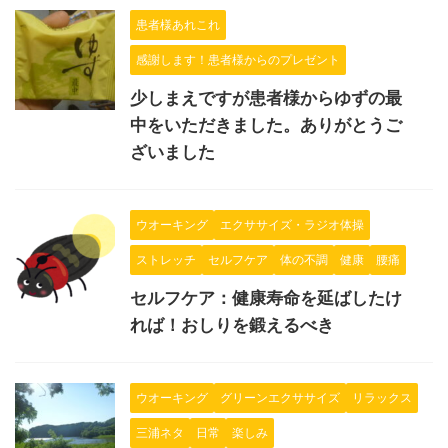
患者様あれこれ
感謝します！患者様からのプレゼント
少しまえですが患者様からゆずの最
中をいただきました。ありがとうご
ざいました
ウオーキング
エクササイズ・ラジオ体操
ストレッチ
セルフケア
体の不調
健康
腰痛
セルフケア：健康寿命を延ばしたけ
れば！おしりを鍛えるべき
ウオーキング
グリーンエクササイズ
リラックス
三浦ネタ
日常
楽しみ