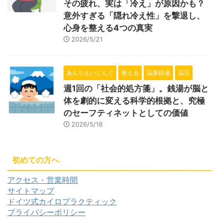
その疲れ、実は「冷え」が原因かも？
意外すぎる「隠れ冷え性」を撃退し、
心身を整える4つの真実
2026/5/21
あんちえいじんぐ
整える
温泉銭湯
温活
週1回の「社会的処方箋」。銭湯が脳と
体を劇的に変える科学的根拠と、究極
のセーフティネットとしての価値
2026/5/18
初めての方へ
アクセス・営業時間
サイトマップ
ドイツ式カイロプラクティック
プライバシーポリシー