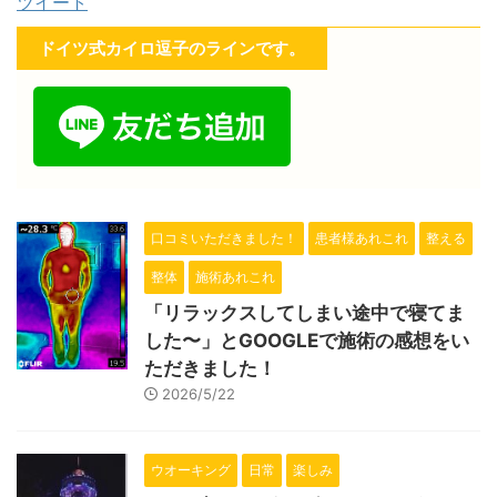
ツイート
ドイツ式カイロ逗子のラインです。
口コミいただきました！
患者様あれこれ
整える
整体
施術あれこれ
「リラックスしてしまい途中で寝てま
した〜」とGOOGLEで施術の感想をい
ただきました！
2026/5/22
ウオーキング
日常
楽しみ