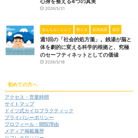
心身を整える4つの真実
2026/5/21
あんちえいじんぐ
整える
温泉銭湯
温活
週1回の「社会的処方箋」。銭湯が脳と
体を劇的に変える科学的根拠と、究極
のセーフティネットとしての価値
2026/5/18
初めての方へ
アクセス・営業時間
サイトマップ
ドイツ式カイロプラクティック
プライバシーポリシー
プロフィール・開院理由
メディア掲載履歴
リフレクロソジー