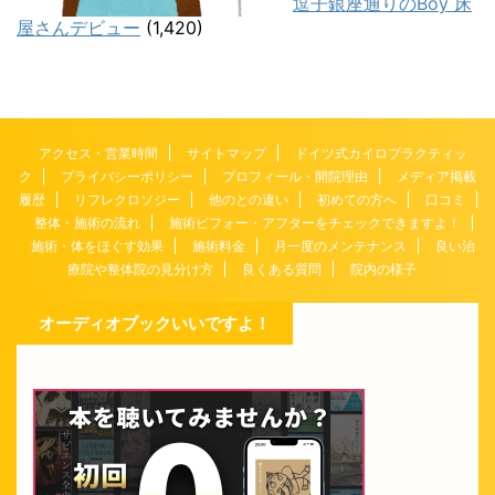
逗子銀座通りのBoy 床
屋さんデビュー
(1,420)
アクセス・営業時間
サイトマップ
ドイツ式カイロプラクティッ
ク
プライバシーポリシー
プロフィール・開院理由
メディア掲載
履歴
リフレクロソジー
他のとの違い
初めての方へ
口コミ
整体・施術の流れ
施術ビフォー・アフターをチェックできますよ！
施術・体をほぐす効果
施術料金
月一度のメンテナンス
良い治
療院や整体院の見分け方
良くある質問
院内の様子
オーディオブックいいですよ！