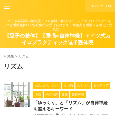
046-872-3831
１９９４年開業の整体院・９０年以上伝統のドイツ式カイロプラクティ
ックと睡眠整体SBR快眠療法が受けられます・回復力と睡眠力を整えて元
気に！
【逗子の整体】【睡眠×自律神経】ドイツ式カ
イロプラクティック逗子整体院
HOME
>
リズム
リズム
あんちえいじんぐ
うつ病
ストレス
セルフケア
予防
体の不調
健康
自律神経
「ゆっくり」と「リズム」が自律神経
を整えるキーワード