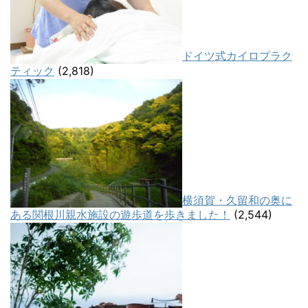
ドイツ式カイロプラク
ティック
(2,818)
横須賀・久留和の奥に
ある関根川親水施設の遊歩道を歩きました！
(2,544)