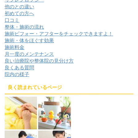
他のとの違い
初めての方へ
口コミ
整体・施術の流れ
施術ビフォー・アフターをチェックできますよ！
施術・体をほぐす効果
施術料金
月一度のメンテナンス
良い治療院や整体院の見分け方
良くある質問
院内の様子
良く読まれているページ