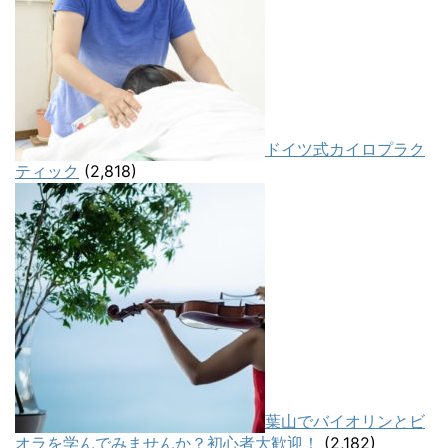
ドイツ式カイロプラク
ティック
(2,818)
葉山でバイオリンとビ
オラを学んでみませんか？初心者大歓迎！
(2,182)