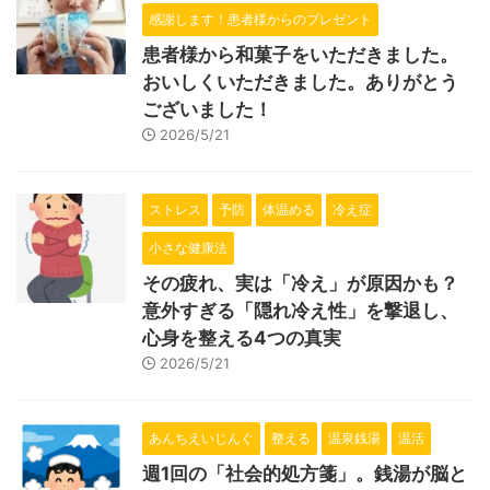
感謝します！患者様からのプレゼント
患者様から和菓子をいただきました。
おいしくいただきました。ありがとう
ございました！
2026/5/21
ストレス
予防
体温める
冷え症
小さな健康法
その疲れ、実は「冷え」が原因かも？
意外すぎる「隠れ冷え性」を撃退し、
心身を整える4つの真実
2026/5/21
あんちえいじんぐ
整える
温泉銭湯
温活
週1回の「社会的処方箋」。銭湯が脳と