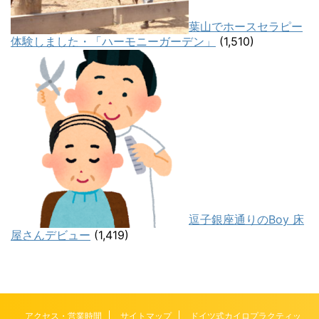
葉山でホースセラピー
体験しました・「ハーモニーガーデン」
(1,510)
逗子銀座通りのBoy 床
屋さんデビュー
(1,419)
アクセス・営業時間
サイトマップ
ドイツ式カイロプラクティッ