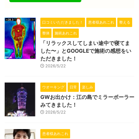
口コミいただきました！
患者様あれこれ
整える
整体
施術あれこれ
「リラックスしてしまい途中で寝てま
した〜」とGOOGLEで施術の感想をい
ただきました！
2026/5/22
ウオーキング
日常
楽しみ
GWお出かけ：江の島でミラーボーラー
みてきました！
2026/5/22
患者様あれこれ