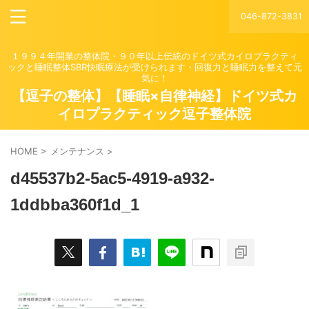
046-872-3831
１９９４年開業の整体院・９０年以上伝統のドイツ式カイロプラクティ
ックと睡眠整体SBR快眠療法が受けられます・回復力と睡眠力を整えて元
気に！
【逗子の整体】【睡眠×自律神経】ドイツ式カ
イロプラクティック逗子整体院
HOME
>
メンテナンス
>
d45537b2-5ac5-4919-a932-
1ddbba360f1d_1