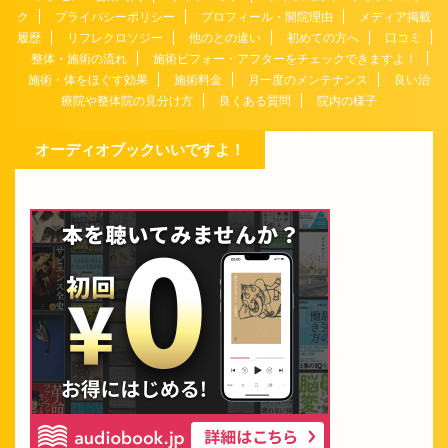
ク
プライバシーポリシー
プロフィール・開院理由
メディア掲載
履歴
リフレクロソジー
他のとの違い
初めての方へ
口コミ
整体・施術の流れ
施術ビフォー・アフターをチェックできますよ！
施術・体をほぐす効果
施術料金
月一度のメンテナンス
良い治
療院や整体院の見分け方
良くある質問
院内の様子
オーディオブックいいですよ！