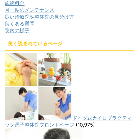
施術料金
月一度のメンテナンス
良い治療院や整体院の見分け方
良くある質問
院内の様子
良く読まれているページ
ドイツ式カイロプラクティ
ック逗子整体院フロントページ
(10,975)