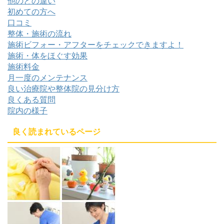
他のとの違い
初めての方へ
口コミ
整体・施術の流れ
施術ビフォー・アフターをチェックできますよ！
施術・体をほぐす効果
施術料金
月一度のメンテナンス
良い治療院や整体院の見分け方
良くある質問
院内の様子
良く読まれているページ