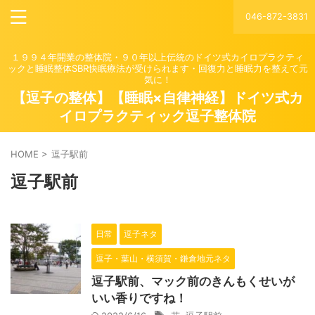
046-872-3831
１９９４年開業の整体院・９０年以上伝統のドイツ式カイロプラクティ
ックと睡眠整体SBR快眠療法が受けられます・回復力と睡眠力を整えて元
気に！
【逗子の整体】【睡眠×自律神経】ドイツ式カ
イロプラクティック逗子整体院
HOME
>
逗子駅前
逗子駅前
日常
逗子ネタ
逗子・葉山・横須賀・鎌倉地元ネタ
逗子駅前、マック前のきんもくせいが
いい香りですね！