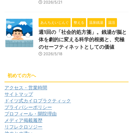
2026/5/21
あんちえいじんぐ
整える
温泉銭湯
温活
週1回の「社会的処方箋」。銭湯が脳と
体を劇的に変える科学的根拠と、究極
のセーフティネットとしての価値
2026/5/18
初めての方へ
アクセス・営業時間
サイトマップ
ドイツ式カイロプラクティック
プライバシーポリシー
プロフィール・開院理由
メディア掲載履歴
リフレクロソジー