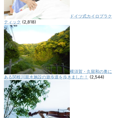
ドイツ式カイロプラク
ティック
(2,818)
横須賀・久留和の奥に
ある関根川親水施設の遊歩道を歩きました！
(2,544)