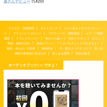
屋さんデビュー
(1,420)
アクセス・営業時間
サイトマップ
ドイツ式カイロプラクティッ
ク
プライバシーポリシー
プロフィール・開院理由
メディア掲載
履歴
リフレクロソジー
他のとの違い
初めての方へ
口コミ
整体・施術の流れ
施術ビフォー・アフターをチェックできますよ！
施術・体をほぐす効果
施術料金
月一度のメンテナンス
良い治
療院や整体院の見分け方
良くある質問
院内の様子
オーディオブックいいですよ！