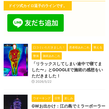
ドイツ式カイロ逗子のラインです。
口コミいただきました！
患者様あれこれ
整える
整体
施術あれこれ
「リラックスしてしまい途中で寝てま
した〜」とGOOGLEで施術の感想をい
ただきました！
2026/5/22
ウオーキング
日常
楽しみ
GWお出かけ：江の島でミラーボーラー