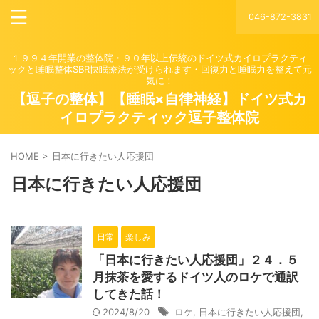
046-872-3831
１９９４年開業の整体院・９０年以上伝統のドイツ式カイロプラクティ
ックと睡眠整体SBR快眠療法が受けられます・回復力と睡眠力を整えて元
気に！
【逗子の整体】【睡眠×自律神経】ドイツ式カ
イロプラクティック逗子整体院
HOME
>
日本に行きたい人応援団
日本に行きたい人応援団
日常
楽しみ
「日本に行きたい人応援団」２４．５
月抹茶を愛するドイツ人のロケで通訳
してきた話！
2024/8/20
ロケ
,
日本に行きたい人応援団
,