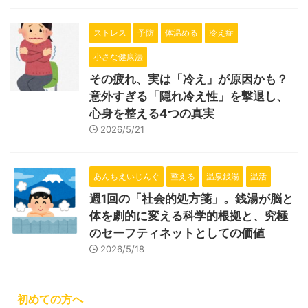
ストレス
予防
体温める
冷え症
小さな健康法
その疲れ、実は「冷え」が原因かも？
意外すぎる「隠れ冷え性」を撃退し、
心身を整える4つの真実
2026/5/21
あんちえいじんぐ
整える
温泉銭湯
温活
週1回の「社会的処方箋」。銭湯が脳と
体を劇的に変える科学的根拠と、究極
のセーフティネットとしての価値
2026/5/18
初めての方へ