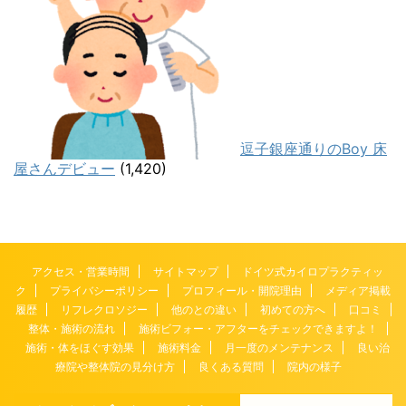
逗子銀座通りのBoy 床
屋さんデビュー
(1,420)
アクセス・営業時間
サイトマップ
ドイツ式カイロプラクティッ
ク
プライバシーポリシー
プロフィール・開院理由
メディア掲載
履歴
リフレクロソジー
他のとの違い
初めての方へ
口コミ
整体・施術の流れ
施術ビフォー・アフターをチェックできますよ！
施術・体をほぐす効果
施術料金
月一度のメンテナンス
良い治
療院や整体院の見分け方
良くある質問
院内の様子