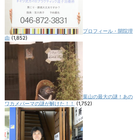
プロフィール・開院理
由
(1,852)
葉山の最大の謎！あの
ワカメパーマの謎が解けた！！
(1,752)