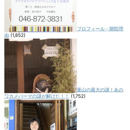
プロフィール・開院理
由
(1,852)
葉山の最大の謎！あの
ワカメパーマの謎が解けた！！
(1,752)