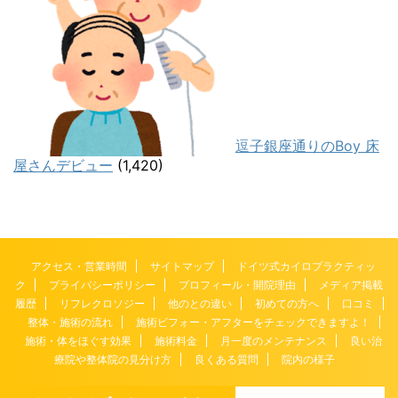
逗子銀座通りのBoy 床
屋さんデビュー
(1,420)
アクセス・営業時間
サイトマップ
ドイツ式カイロプラクティッ
ク
プライバシーポリシー
プロフィール・開院理由
メディア掲載
履歴
リフレクロソジー
他のとの違い
初めての方へ
口コミ
整体・施術の流れ
施術ビフォー・アフターをチェックできますよ！
施術・体をほぐす効果
施術料金
月一度のメンテナンス
良い治
療院や整体院の見分け方
良くある質問
院内の様子