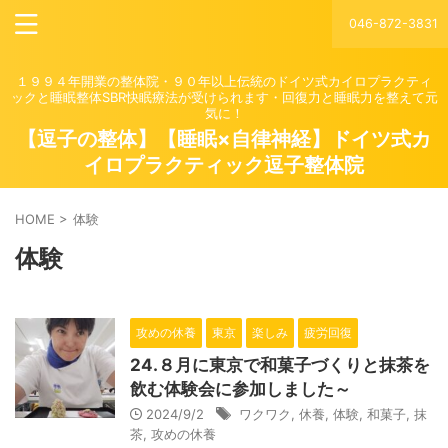
046-872-3831
１９９４年開業の整体院・９０年以上伝統のドイツ式カイロプラクティ
ックと睡眠整体SBR快眠療法が受けられます・回復力と睡眠力を整えて元
気に！
【逗子の整体】【睡眠×自律神経】ドイツ式カ
イロプラクティック逗子整体院
HOME
>
体験
体験
攻めの休養
東京
楽しみ
疲労回復
24.８月に東京で和菓子づくりと抹茶を
飲む体験会に参加しました～
2024/9/2
ワクワク
,
休養
,
体験
,
和菓子
,
抹
茶
,
攻めの休養