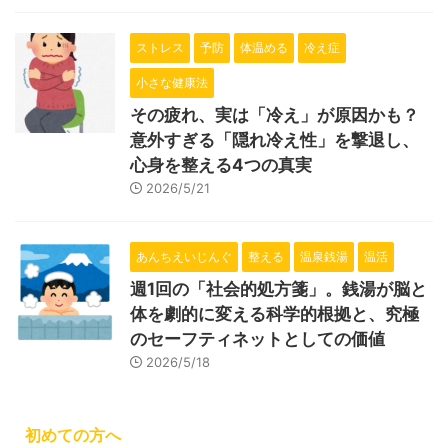
ストレス
予防
体温める
冷え症
小さな健康法
その疲れ、実は「冷え」が原因かも？
意外すぎる「隠れ冷え性」を撃退し、
心身を整える4つの真実
2026/5/21
あんちえいじんぐ
整える
温泉銭湯
温活
週1回の「社会的処方箋」。銭湯が脳と
体を劇的に変える科学的根拠と、究極
のセーフティネットとしての価値
2026/5/18
初めての方へ