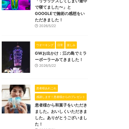
「リラックスしてしまい途中
で寝てました〜」と
GOOGLEで施術の感想をい
ただきました！
2026/5/22
ウオーキング
日常
楽しみ
GWお出かけ：江の島でミラ
ーボーラーみてきました！
2026/5/22
患者様あれこれ
感謝します！患者様からのプレゼント
患者様から和菓子をいただき
ました。おいしくいただきま
した。ありがとうございまし
た！