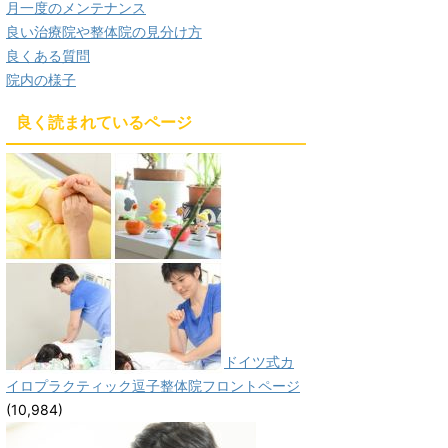
月一度のメンテナンス
良い治療院や整体院の見分け方
良くある質問
院内の様子
良く読まれているページ
ドイツ式カ
イロプラクティック逗子整体院フロントページ
(10,984)