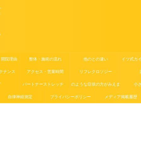
ツ
が
ッ
・開院理由
整体・施術の流れ
他のとの違い
ドイツ式カ
テナンス
アクセス・営業時間
リフレクロソジー
グ
パートナーストレッチ
このような症状の方がみえます
小
自律神経測定
プライバシーポリシー
メディア掲載履歴