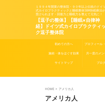
１９９４年開業の整体院・９０年以上伝統のドイ
式カイロプラクティックと睡眠整体SBR快眠療法
受けられます・回復力と睡眠力を整えて元気に！
【逗子の整体】【睡眠×自律神
経】ドイツ式カイロプラクティ
ク逗子整体院
初めての方へ
プロフィール
施術・体をほぐす効果
月一度のメン
サイトマップ
ブロ
HOME
>
アメリカ人
アメリカ人