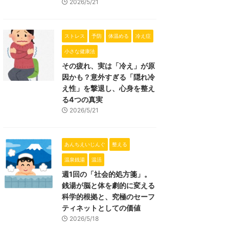
2026/5/21
ストレス
予防
体温める
冷え症
小さな健康法
その疲れ、実は「冷え」が原
因かも？意外すぎる「隠れ冷
え性」を撃退し、心身を整え
る4つの真実
2026/5/21
あんちえいじんぐ
整える
温泉銭湯
温活
週1回の「社会的処方箋」。
銭湯が脳と体を劇的に変える
科学的根拠と、究極のセーフ
ティネットとしての価値
2026/5/18