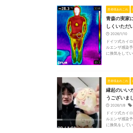
患者様あれこれ
青森の実家
しくいただ
2026/1/10
ドイツ式カイロ
ルエンザ感染予
に換気をしてい
患者様あれこれ
縁起のいい
うございま
2026/1/8
ドイツ式カイロ
ルエンザ感染予
に換気をしてい