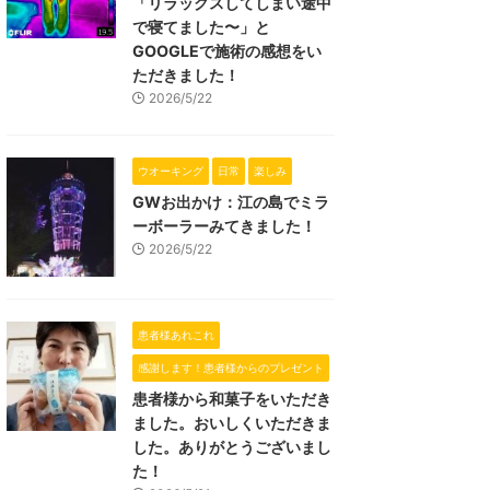
「リラックスしてしまい途中
で寝てました〜」と
GOOGLEで施術の感想をい
ただきました！
2026/5/22
ウオーキング
日常
楽しみ
GWお出かけ：江の島でミラ
ーボーラーみてきました！
2026/5/22
患者様あれこれ
感謝します！患者様からのプレゼント
患者様から和菓子をいただき
ました。おいしくいただきま
した。ありがとうございまし
た！