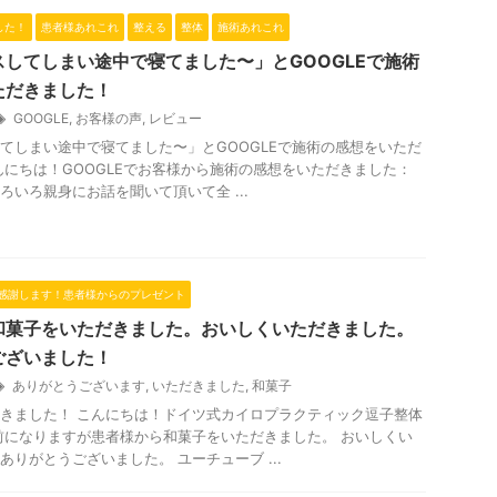
した！
患者様あれこれ
整える
整体
施術あれこれ
してしまい途中で寝てました〜」とGOOGLEで施術
ただきました！
GOOGLE
,
お客様の声
,
レビュー
てしまい途中で寝てました〜」とGOOGLEで施術の感想をいただ
んにちは！GOOGLEでお客様から施術の感想をいただきました：
ろいろ親身にお話を聞いて頂いて全 ...
感謝します！患者様からのプレゼント
和菓子をいただきました。おいしくいただきました。
ございました！
ありがとうございます
,
いただきました
,
和菓子
きました！ こんにちは！ドイツ式カイロプラクティック逗子整体
前になりますが患者様から和菓子をいただきました。 おいしくい
ありがとうございました。 ユーチューブ ...