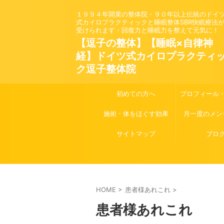
１９９４年開業の整体院・９０年以上伝統のドイ
式カイロプラクティックと睡眠整体SBR快眠療法
受けられます・回復力と睡眠力を整えて元気に！
【逗子の整体】【睡眠×自律神
経】ドイツ式カイロプラクティ
ク逗子整体院
初めての方へ
プロフィール
施術・体をほぐす効果
月一度のメン
サイトマップ
ブロ
HOME
>
患者様あれこれ
>
患者様あれこれ