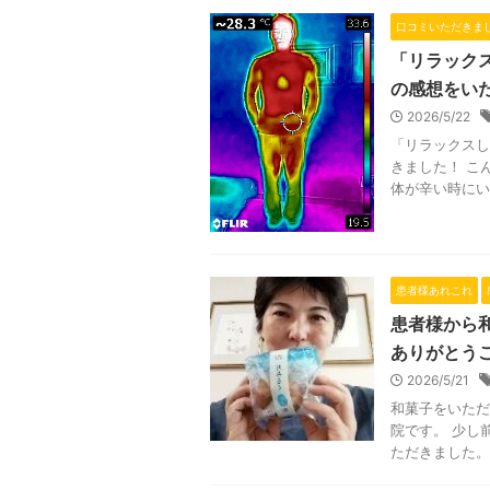
口コミいただきま
「リラックス
の感想をい
2026/5/22
「リラックスし
きました！ こ
体が辛い時にい
患者様あれこれ
患者様から
ありがとう
2026/5/21
和菓子をいただ
院です。 少し
ただきました。