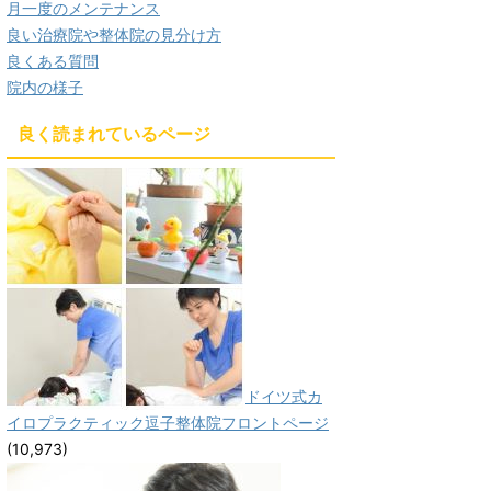
月一度のメンテナンス
良い治療院や整体院の見分け方
良くある質問
院内の様子
良く読まれているページ
ドイツ式カ
イロプラクティック逗子整体院フロントページ
(10,973)