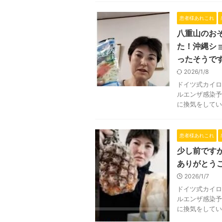
患者様あれこれ
八重山のお
た！沖縄シ
ったそうで
2026/1/8
ドイツ式カイロ
ルエンザ感染予
に換気をしてい
患者様あれこれ
少し前です
ありがとう
2026/1/7
ドイツ式カイロ
ルエンザ感染予
に換気をしてい