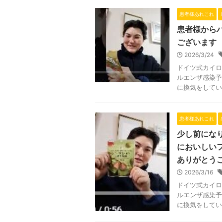
患者様あれこれ
患者様から
ございます
2026/3/24
ドイツ式カイロ
ルエンザ感染予
に換気をしてい
患者様あれこれ
少し前にな
においしい
ありがとう
2026/3/16
ドイツ式カイロ
ルエンザ感染予
に換気をしてい