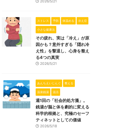
2026/5/21
ストレス
予防
体温める
冷え症
小さな健康法
その疲れ、実は「冷え」が原
因かも？意外すぎる「隠れ冷
え性」を撃退し、心身を整え
る4つの真実
2026/5/21
あんちえいじんぐ
整える
温泉銭湯
温活
週1回の「社会的処方箋」。
銭湯が脳と体を劇的に変える
科学的根拠と、究極のセーフ
ティネットとしての価値
2026/5/18