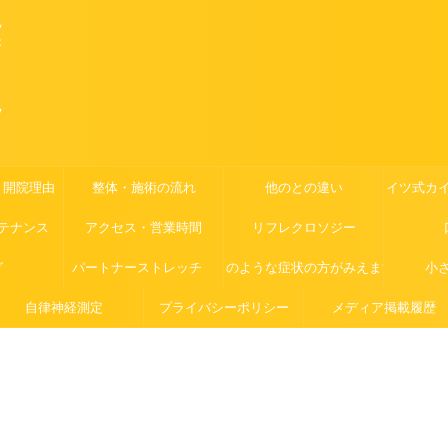
ツ
が
ッ
・開院理由
整体・施術の流れ
他のとの違い
ドイツ式カ
テナンス
アクセス・営業時間
リフレクロソジー
グ
パートナーストレッチ
このような症状の方がみえます
小
自律神経測定
プライバシーポリシー
メディア掲載履歴