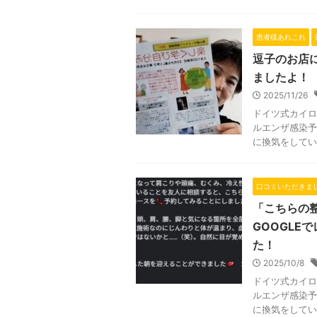
患者様あれこれ
逗子のお店
ましたよ！
2025/11/26
ドイツ式カイロ
ルエンザ感染予
に換気をしてい
口コミいただきま
「こちらの
GOOGLE
た！
2025/10/8
ドイツ式カイロ
ルエンザ感染予
に換気をしてい